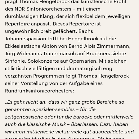
prägt Thomas Hengelbrock das künstlerische Profil
des NDR Sinfonieorchesters – mit einem
durchlässigen Klang, der sich flexibel dem jeweiligen
Repertoire anpasst. Dieses Repertoire ist
ungewöhnlich breit gefächert: Bachs
Johannespassion trifft bei Hengelbrock auf die
Ekklesiastische Aktion von Bernd Alois Zimmermann,
Jörg Widmanns Trauermarsch auf Bruckners siebte
Sinfonie, Solokonzerte auf Opernarien. Mit solchen
stilistisch vielfältigen und dramaturgisch eng
verzahnten Programmen folgt Thomas Hengelbrock
seiner Vorstellung von der Aufgabe eines
Rundfunksinfonieorchesters:
„Es geht nicht an, dass wir ganz große Bereiche so
genannten Spezialensembles – für die
zeitgenössische oder für die barocke oder mittlerweile
auch die klassische Musik – überlassen. Dazu haben
wir auch mittlerweile viel zu viele gut ausgebildete und
neugierige Musiker in den Orchestern. Die bringen