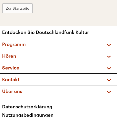
Zur Startseite
Entdecken Sie Deutschlandfunk Kultur
Programm
Vorschau und Rückschau
Hören
Sendungen und Podcasts
Livestream
Service
Musikliste
Frequenzen (UKW + DAB+)
FAQ
Kontakt
Kakadu – Das Kinderprogramm
Apps
Archiv
Hörerservice
Über uns
Newsletter
Social Media
Deutschlandradio
RSS
Datenschutzerklärung
Presse
Veranstaltungen
Nutzungsbedingungen