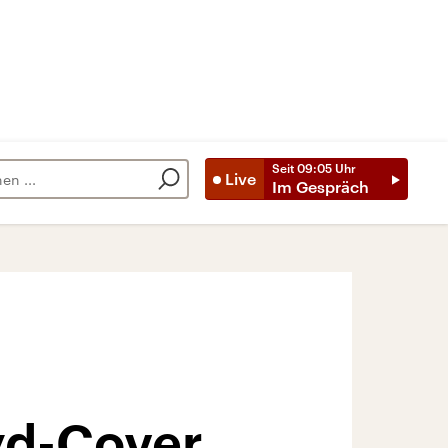
Seit
09:05
Uhr
Live
Im Gespräch
yd-Cover