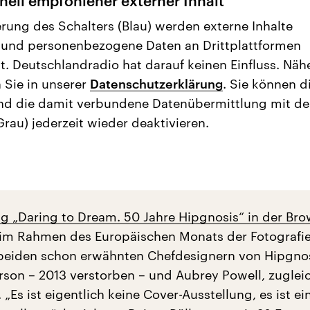
nell empfohlener externer Inhalt
erung des Schalters (Blau) werden externe Inhalte
 und personenbezogene Daten an Drittplattformen
t. Deutschlandradio hat darauf keinen Einfluss. Näh
 Sie in unserer
Datenschutzerklärung
. Sie können d
nd die damit verbundene Datenübermittlung mit d
Grau) jederzeit wieder deaktivieren.
ng „Daring to Dream. 50 Jahre Hipgnosis“ in der Br
im Rahmen des Europäischen Monats der Fotografi
beiden schon erwähnten Chefdesignern von Hipgnos
son – 2013 verstorben – und Aubrey Powell, zugleic
 „Es ist eigentlich keine Cover-Ausstellung, es ist ei