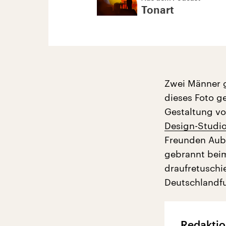
Tonart
Zwei Männer g
dieses Foto g
Gestaltung v
Design-Studi
Freunden Aubr
gebrannt beim
draufretuschi
Deutschlandfu
Redaktio