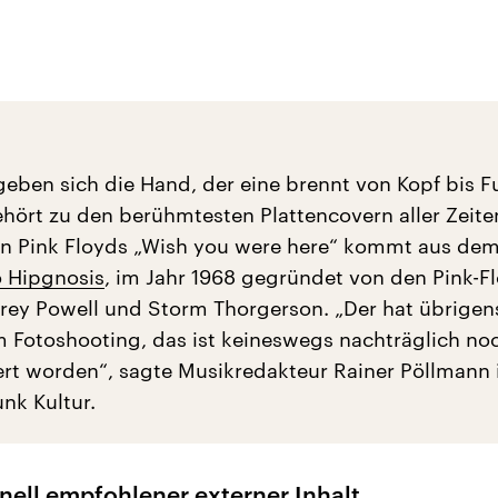
eben sich die Hand, der eine brennt von Kopf bis F
ehört zu den berühmtesten Plattencovern aller Zeite
on Pink Floyds „Wish you were here“ kommt aus de
o Hipgnosis
, im Jahr 1968 gegründet von den Pink-F
ey Powell und Storm Thorgerson. „Der hat übrigens
 Fotoshooting, das ist keineswegs nachträglich no
ert worden“, sagte Musikredakteur Rainer Pöllmann
nk Kultur.
nell empfohlener externer Inhalt