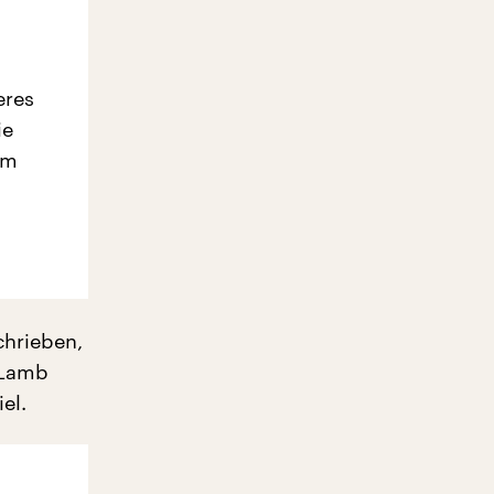
eres
ie
em
chrieben,
 Lamb
el.