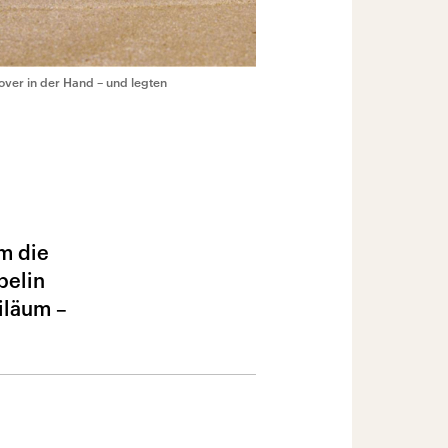
over in der Hand – und legten
m die
pelin
iläum –