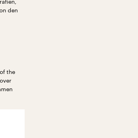
rafien,
von den
of the
over
ahmen