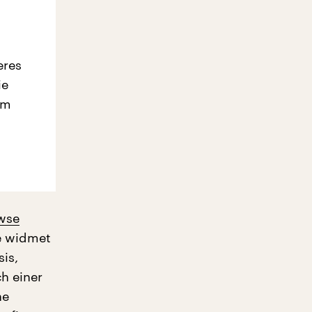
eres
ie
em
owse
e widmet
is,
h einer
ne