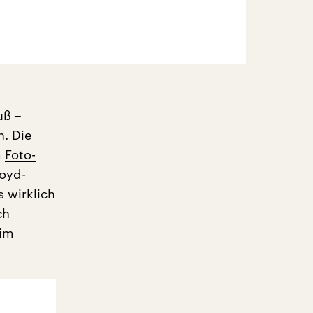
uß –
n. Die
m
Foto-
loyd-
 wirklich
ch
 im