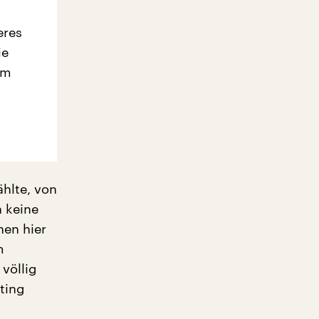
eres
ie
em
hlte, von
 keine
hen hier
m
 völlig
ting