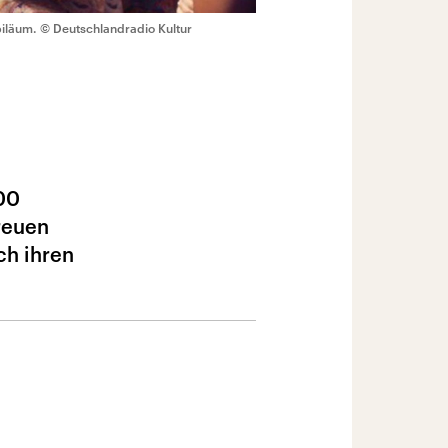
biläum.
© Deutschlandradio Kultur
500
reuen
ch ihren