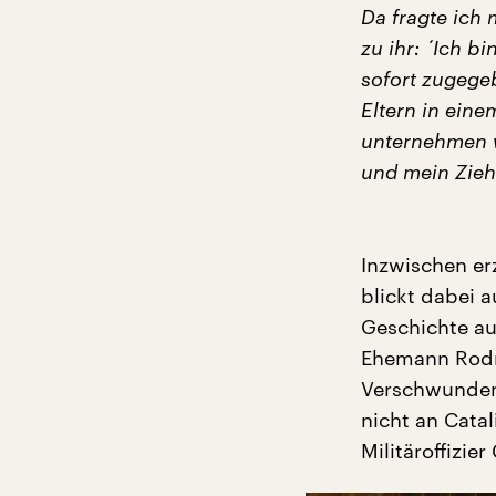
Da fragte ich 
zu ihr: ´Ich b
sofort zugege
Eltern in ein
unternehmen w
und mein Zieh
Inzwischen er
blickt dabei a
Geschichte a
Ehemann Rodri
Verschwundene
nicht an Cata
Militäroffizier