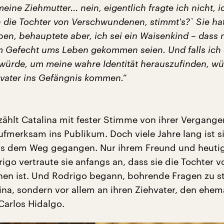
meine Ziehmutter... nein, eigentlich fragte ich nicht, i
in die Tochter von Verschwundenen, stimmt's?` Sie ha
ben, behauptete aber, ich sei ein Waisenkind – dass
em Gefecht ums Leben gekommen seien. Und falls ich
ürde, um meine wahre Identität herauszufinden, wü
vater ins Gefängnis kommen.“
zählt Catalina mit fester Stimme von ihrer Vergange
ufmerksam ins Publikum. Doch viele Jahre lang ist si
us dem Weg gegangen. Nur ihrem Freund und heuti
go vertraute sie anfangs an, dass sie die Tochter v
n ist. Und Rodrigo begann, bohrende Fragen zu st
lina, sondern vor allem an ihren Ziehvater, den ehem
 Carlos Hidalgo.