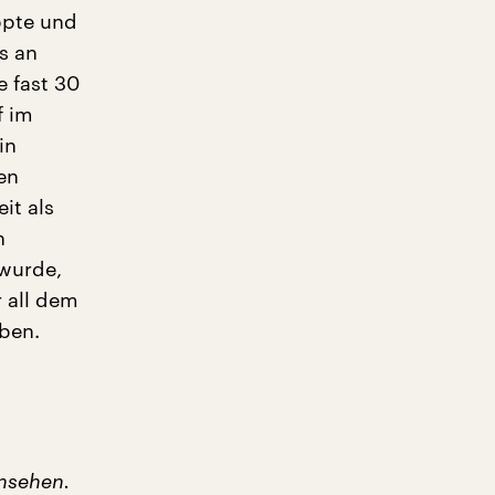
ppte und
s an
e fast 30
f im
in
en
it als
n
 wurde,
r all dem
ben.
rnsehen.