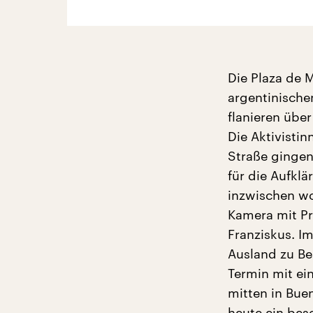
Die Plaza de 
argentinische
flanieren über
Die Aktivistin
Straße gingen
für die Aufklä
inzwischen wo
Kamera mit Pr
Franziskus. I
Ausland zu Be
Termin mit ei
mitten in Bue
heute ein beso