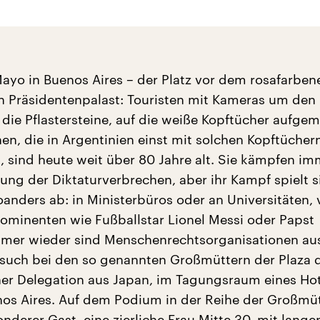
Mayo in Buenos Aires – der Platz vor dem rosafarben
n Präsidentenpalast: Touristen mit Kameras um den 
 die Pflastersteine, auf die weiße Kopftücher aufgem
nen, die in Argentinien einst mit solchen Kopftüchern
, sind heute weit über 80 Jahre alt. Sie kämpfen i
rung der Diktaturverbrechen, aber ihr Kampf spielt s
anders ab: in Ministerbüros oder an Universitäten, 
ominenten wie Fußballstar Lionel Messi oder Papst
mmer wieder sind Menschenrechtsorganisationen a
such bei den so genannten Großmüttern der Plaza 
ner Delegation aus Japan, im Tagungsraum eines Hot
nos Aires. Auf dem Podium in der Reihe der Großmütt
nderer Gast, eine zierliche Frau Mitte 30, mit lange