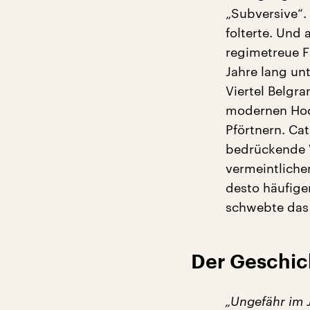
„Subversive“.
folterte. Und
regimetreue F
Jahre lang un
Viertel Belgr
modernen Hoc
Pförtnern. Cat
bedrückende W
vermeintlichen
desto häufiger
schwebte das 
Der Geschi
„Ungefähr im 