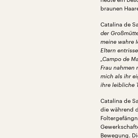
braunen Haar
Catalina de S
der Großmütte
meine wahre I
Eltern entriss
„Campo de May
Frau nahmen m
mich als ihr e
ihre leibliche 
Catalina de S
die während de
Foltergefängn
Gewerkschafter
Bewegung. Die