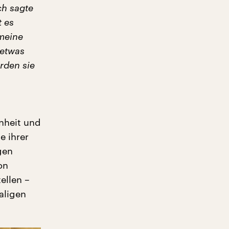
ch sagte
t es
 meine
 etwas
rden sie
nheit und
e ihrer
gen
on
ellen –
aligen