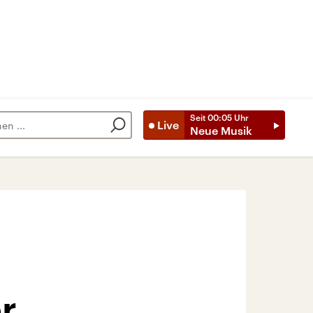
Seit
00:05
Uhr
Live
Neue Musik
r