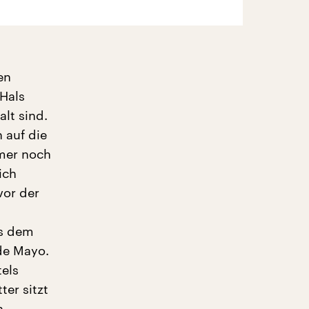
en
Hals
alt sind.
 auf die
mmer noch
ich
vor der
us dem
de Mayo.
els
er sitzt
n