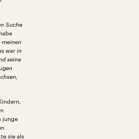
gen Suche
 habe
h meinen
as war in
nd seine
rugen
achsen,
Kindern,
in
n junge
en
e sie als