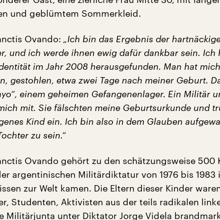
en und geblümtem Sommerkleid.
anctis Ovando:
„Ich bin das Ergebnis der hartnäcki
r, und ich werde ihnen ewig dafür dankbar sein. Ich
dentität im Jahr 2008 herausgefunden. Man hat mic
en, gestohlen, etwa zwei Tage nach meiner Geburt. D
o“, einem geheimen Gefangenenlager. Ein Militär u
ich mit. Sie fälschten meine Geburtsurkunde und t
igenes Kind ein. Ich bin also in dem Glauben aufgew
Tochter zu sein.“
anctis Ovando gehört zu den schätzungsweise 500 
r argentinischen Militärdiktatur von 1976 bis 1983 
issen zur Welt kamen. Die Eltern dieser Kinder ware
, Studenten, Aktivisten aus der teils radikalen link
 Militärjunta unter Diktator Jorge Videla brandmarkt