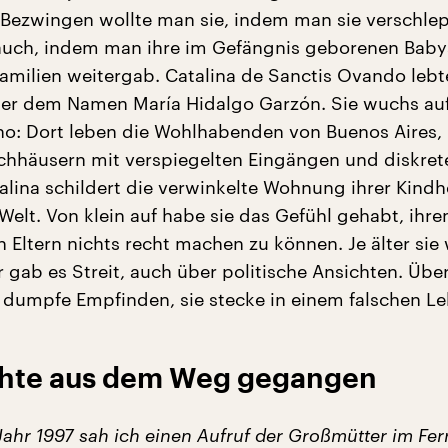
 Bezwingen wollte man sie, indem man sie verschle
 auch, indem man ihre im Gefängnis geborenen Baby
amilien weitergab. Catalina de Sanctis Ovando lebt
ter dem Namen María Hidalgo Garzón. Sie wuchs au
ano: Dort leben die Wohlhabenden von Buenos Aires, 
hhäusern mit verspiegelten Eingängen und diskret
alina schildert die verwinkelte Wohnung ihrer Kindhe
elt. Von klein auf habe sie das Gefühl gehabt, ihre
 Eltern nichts recht machen zu können. Je älter sie
 gab es Streit, auch über politische Ansichten. Übe
dumpfe Empfinden, sie stecke in einem falschen Le
chte aus dem Weg gegangen
Jahr 1997 sah ich einen Aufruf der Großmütter im Fe