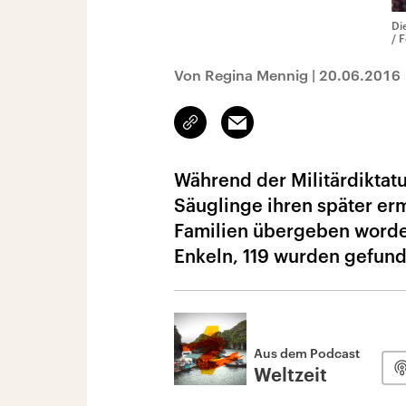
Di
/ 
Von Regina Mennig
|
20.06.2016
Link
Email
kopieren/teilen
Während der Militärdiktatu
Säuglinge ihren später 
Familien übergeben worden
Enkeln, 119 wurden gefun
Aus dem Podcast
Weltzeit