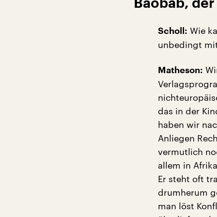
Baobab, der
Wie ka
Scholl:
unbedingt mit
Wir
Matheson:
Verlagsprogra
nichteuropäis
das in der Ki
haben wir na
Anliegen Rech
vermutlich noc
allem in Afrik
Er steht oft t
drumherum geb
man löst Konf