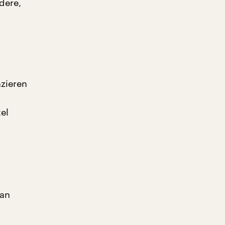
dere,
nzieren
h
el
man