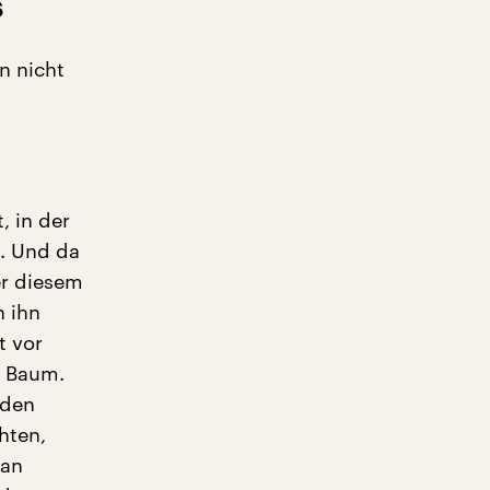
s
n nicht
, in der
m. Und da
r diesem
n ihn
t vor
r Baum.
rden
hten,
man