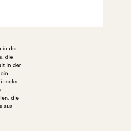
 in der
s, die
lt in der
 ein
tionaler
s
len, die
s aus