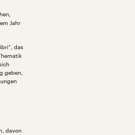
hen,
sem Jahr
bri“, das
 Thematik
sich
ng geben,
 jungen
m, davon