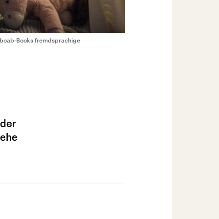
Baboab-Books fremdsprachige
 der
gehe