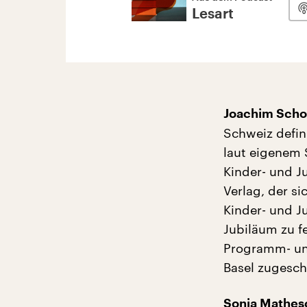
Lesart
Joachim Schol
Schweiz defini
laut eigenem S
Kinder- und J
Verlag, der si
Kinder- und J
Jubiläum zu fe
Programm- und
Basel zugesch
Sonja Mathes