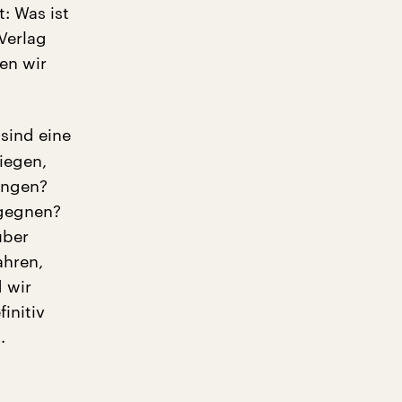
: Was ist
 Verlag
sen wir
 sind eine
iegen,
ungen?
egegnen?
über
ahren,
 wir
initiv
.