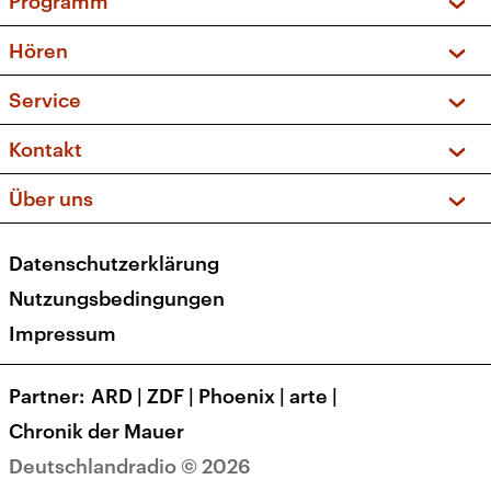
Programm
Vorschau und Rückschau
Hören
Sendungen und Podcasts
Livestream
Service
Musikliste
Frequenzen (UKW + DAB+)
FAQ
Kontakt
Kakadu – Das Kinderprogramm
Apps
Archiv
Hörerservice
Über uns
Newsletter
Social Media
Deutschlandradio
RSS
Datenschutzerklärung
Presse
Veranstaltungen
Nutzungsbedingungen
Karriere
Impressum
Transparenz
Korrekturen und Richtigstellungen
Partner
ARD
|
ZDF
|
Phoenix
|
arte
|
Barrierefreiheit
Chronik der Mauer
Deutschlandradio © 2026