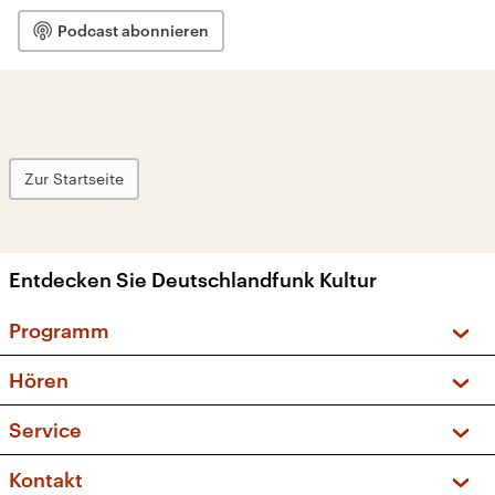
Podcast abonnieren
Zur Startseite
Entdecken Sie Deutschlandfunk Kultur
Programm
Vorschau und Rückschau
Hören
Sendungen und Podcasts
Livestream
Service
Musikliste
Frequenzen (UKW + DAB+)
FAQ
Kontakt
Kakadu – Das Kinderprogramm