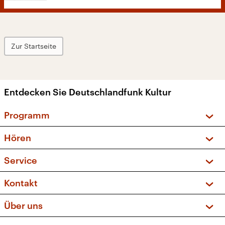
Zur Startseite
Entdecken Sie Deutschlandfunk Kultur
Programm
Vorschau und Rückschau
Hören
Sendungen und Podcasts
Livestream
Service
Musikliste
Frequenzen (UKW + DAB+)
FAQ
Kontakt
Kakadu – Das Kinderprogramm
Apps
Archiv
Hörerservice
Über uns
Newsletter
Social Media
Deutschlandradio