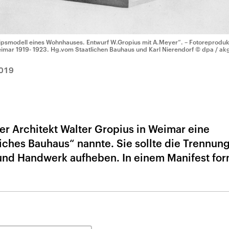
ipsmodell eines Wohnhauses. Entwurf W.Gropius mit A.Meyer“. – Fotoreprodukt
imar 1919- 1923. Hg.vom Staatlichen Bauhaus und Karl Nierendorf
© dpa / ak
019
er Architekt Walter Gropius in Weimar eine
liches Bauhaus“ nannte. Sie sollte die Trennun
 und Handwerk aufheben. In einem Manifest for