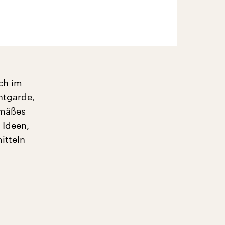
ich im
ntgarde,
emäßes
 Ideen,
itteln