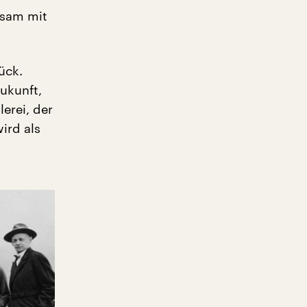
nsam mit
ück.
ukunft,
lerei, der
ird als