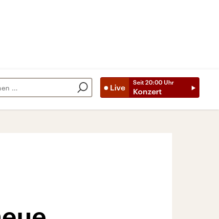
Seit
20:00
Uhr
Live
Konzert
neue