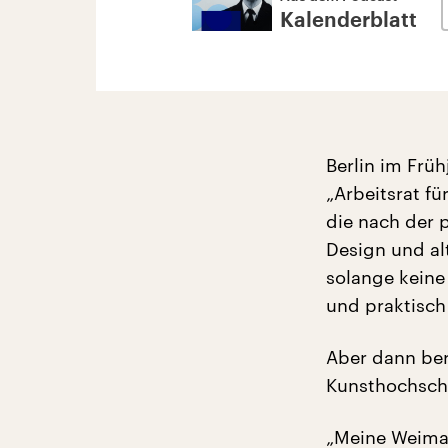
Kalenderblatt
Berlin im Früh
„Arbeitsrat f
die nach der 
Design und al
solange keine
und praktisch
Aber dann beri
Kunsthochschu
„Meine Weimar