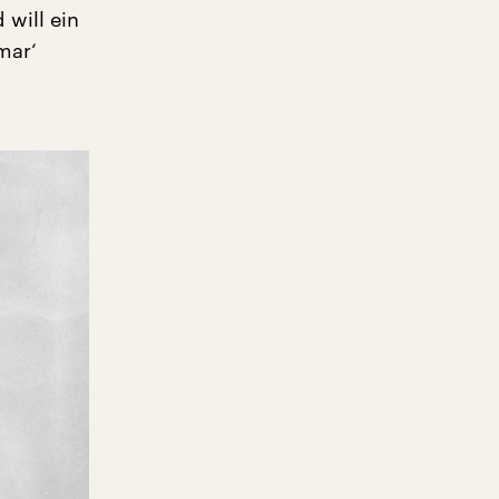
will ein
mar‘