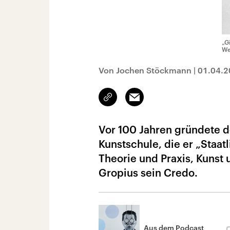
„G
We
Von Jochen Stöckmann
|
01.04.2
Link
Email
kopieren/teilen
Vor 100 Jahren gründete d
Kunstschule, die er „Staat
Theorie und Praxis, Kunst
Gropius sein Credo.
Aus dem Podcast