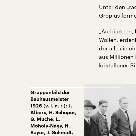
Unter den „ra
Gropius formu
„Architekten,
Wollen, erden
der alles in e
aus Millionen
kristallenes 
Gruppenbild der
Bauhausmeister
1926 (v. l. n. r.): J.
Albers, H. Scheper,
G. Muche, L.
Moholy-Nagy, H.
Bayer, J. Schmidt,