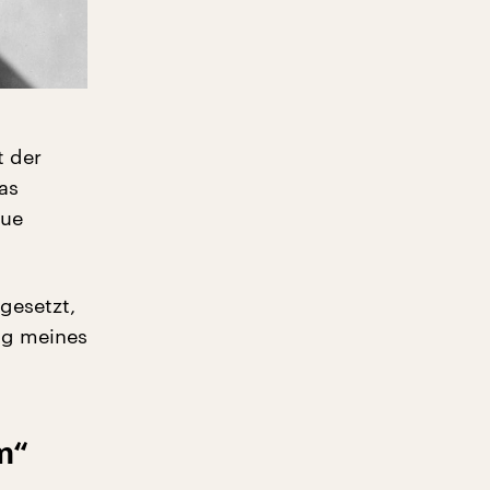
t der
as
eue
gesetzt,
ng meines
m“