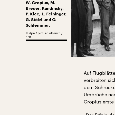
W. Gropius, M.
Breuer, Kandinsky,
P. Klee, L. Feininger,
G. Stölzl und O.
Schlemmer.
©
dpa / picture-alliance /
akg
Auf Flugblätt
verbreiten si
dem Schrecken
Umbrüche nach
Gropius erste 