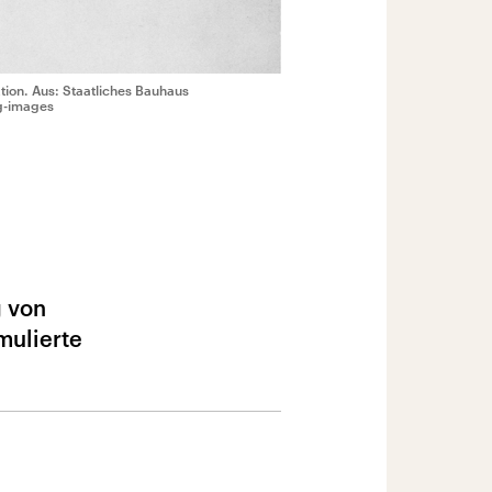
ion. Aus: Staatliches Bauhaus
g-images
g von
mulierte