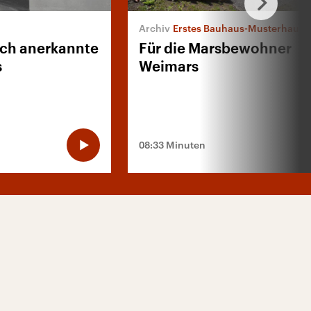
Erstes Bauhaus-Musterhaus
lich anerkannte
Für die Marsbewohner
s
Weimars
08:33 Minuten