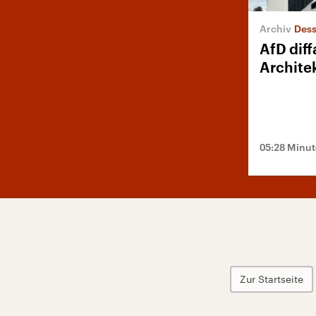
Des
AfD dif
Architek
05:28 Minu
Zur Startseite