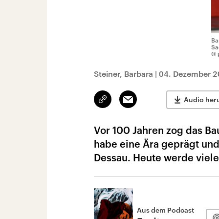
Ba
Sa
© 
Steiner, Barbara
|
04. Dezember 2
Link
Email
Audio her
kopieren/teilen
Vor 100 Jahren zog das B
habe eine Ära geprägt und 
Dessau. Heute werde viele
Aus dem Podcast