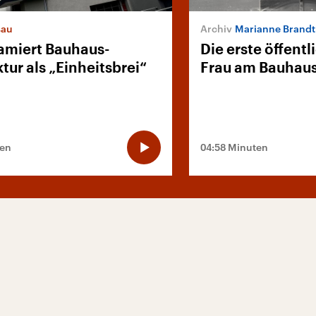
sau
Marianne Brandt
famiert Bauhaus-
Die erste öffent
tur als „Einheitsbrei“
Frau am Bauhau
ten
04:58 Minuten