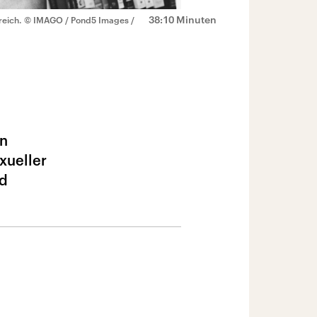
38:10 Minuten
reich.
© IMAGO / Pond5 Images /
in
xueller
nd