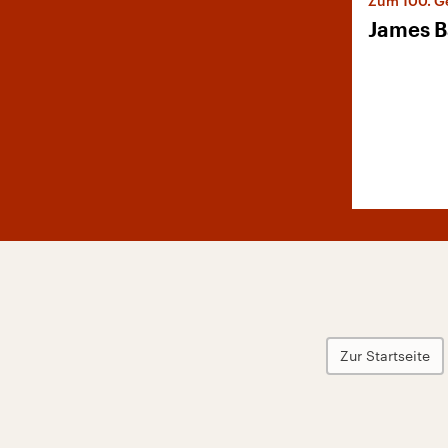
Zum 100. G
James B
Zur Startseite