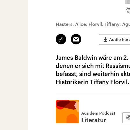
De
IM
Hasters, Alice; Florvil, Tiffany; A
Link
Email
Audio her
kopieren/teilen
James Baldwin wäre am 2. 
denen er sich mit Rassism
befasst, sind weiterhin ak
Historikerin Tiffany Florvil.
Aus dem Podcast
Literatur