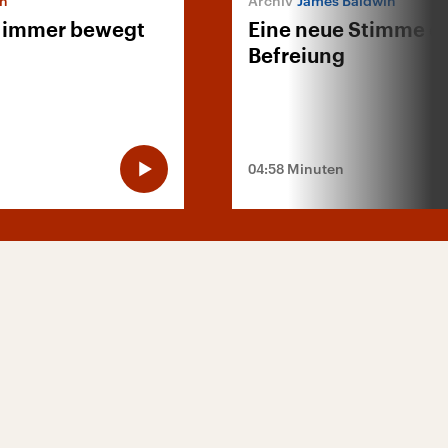
in
James Baldwin
r immer bewegt
Eine neue Stimme d
Befreiung
04:58 Minuten