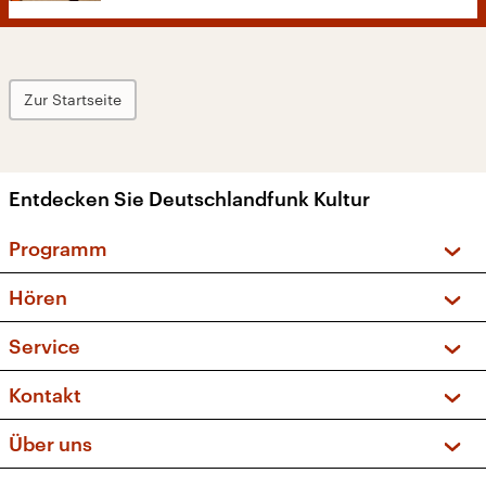
Zur Startseite
Entdecken Sie Deutschlandfunk Kultur
Programm
Vorschau und Rückschau
Hören
Sendungen und Podcasts
Livestream
Service
Musikliste
Frequenzen (UKW + DAB+)
FAQ
Kontakt
Kakadu – Das Kinderprogramm
Apps
Archiv
Hörerservice
Über uns
Newsletter
Social Media
Deutschlandradio