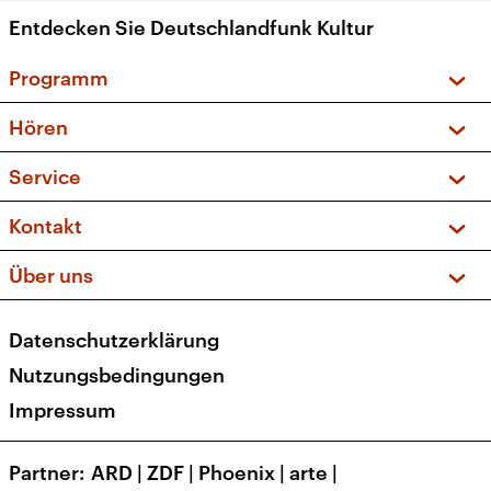
Entdecken Sie Deutschlandfunk Kultur
Programm
Vorschau und Rückschau
Hören
Sendungen und Podcasts
Livestream
Service
Musikliste
Frequenzen (UKW + DAB+)
FAQ
Kontakt
Kakadu – Das Kinderprogramm
Apps
Archiv
Hörerservice
Über uns
Newsletter
Social Media
Deutschlandradio
RSS
Datenschutzerklärung
Presse
Veranstaltungen
Nutzungsbedingungen
Karriere
Impressum
Transparenz
Korrekturen und Richtigstellungen
Partner
ARD
|
ZDF
|
Phoenix
|
arte
|