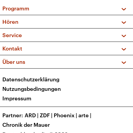
Programm
Vorschau und Rückschau
Hören
Sendungen und Podcasts
Livestream
Service
Musikliste
Frequenzen (UKW + DAB+)
FAQ
Kontakt
Kakadu – Das Kinderprogramm
Apps
Archiv
Hörerservice
Über uns
Newsletter
Social Media
Deutschlandradio
RSS
Datenschutzerklärung
Presse
Veranstaltungen
Nutzungsbedingungen
Karriere
Impressum
Transparenz
Korrekturen und Richtigstellungen
Partner
ARD
|
ZDF
|
Phoenix
|
arte
|
Barrierefreiheit
Chronik der Mauer