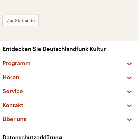
Zur Startseite
Entdecken Sie Deutschlandfunk Kultur
Programm
Vorschau und Rückschau
Hören
Sendungen und Podcasts
Livestream
Service
Musikliste
Frequenzen (UKW + DAB+)
FAQ
Kontakt
Kakadu – Das Kinderprogramm
Apps
Archiv
Hörerservice
Über uns
Newsletter
Social Media
Deutschlandradio
RSS
Datenschutzerklärung