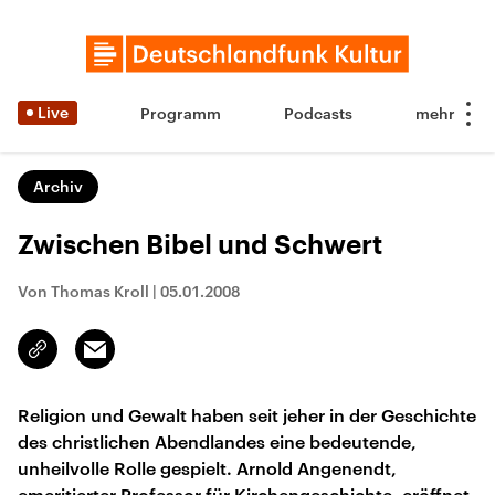
Live
Programm
Podcasts
Archiv
Zwischen Bibel und Schwert
Von Thomas Kroll
|
05.01.2008
Email
Link
kopieren/teilen
Religion und Gewalt haben seit jeher in der Geschichte
des christlichen Abendlandes eine bedeutende,
unheilvolle Rolle gespielt. Arnold Angenendt,
emeritierter Professor für Kirchengeschichte, eröffnet