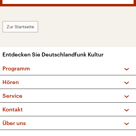
Zur Startseite
Entdecken Sie Deutschlandfunk Kultur
Programm
Vorschau und Rückschau
Hören
Sendungen und Podcasts
Livestream
Service
Musikliste
Frequenzen (UKW + DAB+)
FAQ
Kontakt
Kakadu – Das Kinderprogramm
Apps
Archiv
Hörerservice
Über uns
Newsletter
Social Media
Deutschlandradio