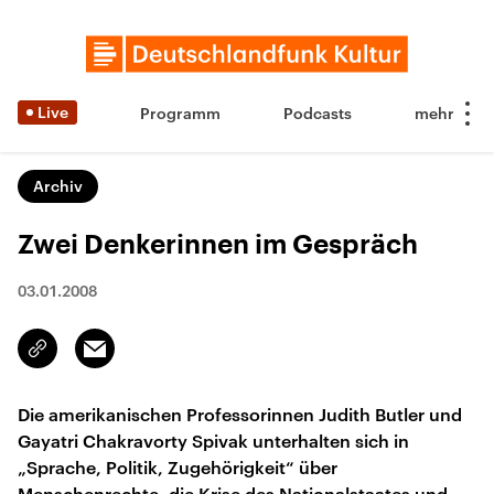
Live
Programm
Podcasts
Archiv
Zwei Denkerinnen im Gespräch
03.01.2008
Email
Link
kopieren/teilen
Die amerikanischen Professorinnen Judith Butler und
Gayatri Chakravorty Spivak unterhalten sich in
„Sprache, Politik, Zugehörigkeit“ über
Menschenrechte, die Krise des Nationalstaates und