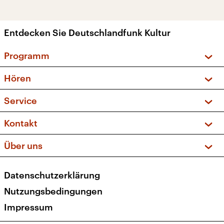
Entdecken Sie Deutschlandfunk Kultur
Programm
Vorschau und Rückschau
Hören
Sendungen und Podcasts
Livestream
Service
Musikliste
Frequenzen (UKW + DAB+)
FAQ
Kontakt
Kakadu – Das Kinderprogramm
Apps
Archiv
Hörerservice
Über uns
Newsletter
Social Media
Deutschlandradio
RSS
Datenschutzerklärung
Presse
Veranstaltungen
Nutzungsbedingungen
Karriere
Impressum
Transparenz