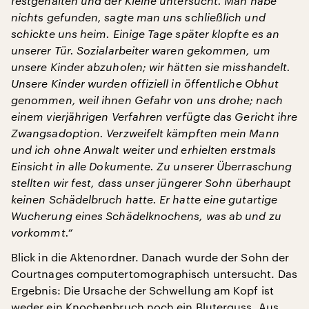
festgehalten und der Kleine untersucht. Man habe
nichts gefunden, sagte man uns schließlich und
schickte uns heim.
Einige Tage später klopfte es an
unserer Tür. Sozialarbeiter waren gekommen, um
unsere Kinder abzuholen; wir hätten sie misshandelt.
Unsere Kinder wurden offiziell in öffentliche Obhut
genommen, weil ihnen Gefahr von uns drohe; nach
einem vierjährigen Verfahren verfügte das Gericht ihre
Zwangsadoption. Verzweifelt kämpften mein Mann
und ich ohne Anwalt weiter und erhielten erstmals
Einsicht in alle Dokumente. Zu unserer Überraschung
stellten wir fest, dass unser jüngerer Sohn überhaupt
keinen Schädelbruch hatte. Er hatte eine gutartige
Wucherung eines Schädelknochens, was ab und zu
vorkommt.“
Blick in die Aktenordner. Danach wurde der Sohn der
Courtnages computertomographisch untersucht. Das
Ergebnis: Die Ursache der Schwellung am Kopf ist
weder ein Knochenbruch noch ein Bluterguss. Aus