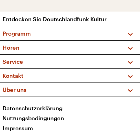
Entdecken Sie Deutschlandfunk Kultur
Programm
Vorschau und Rückschau
Hören
Sendungen und Podcasts
Livestream
Service
Musikliste
Frequenzen (UKW + DAB+)
FAQ
Kontakt
Kakadu – Das Kinderprogramm
Apps
Archiv
Hörerservice
Über uns
Newsletter
Social Media
Deutschlandradio
RSS
Datenschutzerklärung
Presse
Veranstaltungen
Nutzungsbedingungen
Karriere
Impressum
Transparenz