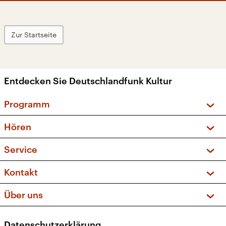
Zur Startseite
Entdecken Sie Deutschlandfunk Kultur
Programm
Vorschau und Rückschau
Hören
Sendungen und Podcasts
Livestream
Service
Musikliste
Frequenzen (UKW + DAB+)
FAQ
Kontakt
Kakadu – Das Kinderprogramm
Apps
Archiv
Hörerservice
Über uns
Newsletter
Social Media
Deutschlandradio
RSS
Datenschutzerklärung