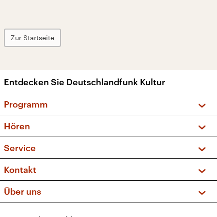
Zur Startseite
Entdecken Sie Deutschlandfunk Kultur
Programm
Vorschau und Rückschau
Hören
Sendungen und Podcasts
Livestream
Service
Musikliste
Frequenzen (UKW + DAB+)
FAQ
Kontakt
Kakadu – Das Kinderprogramm
Apps
Archiv
Hörerservice
Über uns
Newsletter
Social Media
Deutschlandradio
RSS