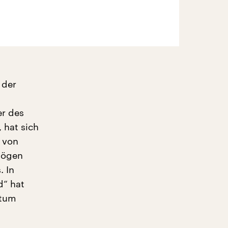
 der
h
er des
, hat sich
r von
mögen
. In
d“ hat
ntum