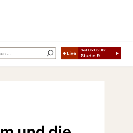
Seit
06:05
Uhr
Live
Studio 9
m und die