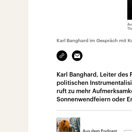
Am
Th
Karl Banghard im Gespräch mit K
Link
Email
kopieren/teilen
Karl Banghard, Leiter des
politischen Instrumentali
ruft zu mehr Aufmerksamk
Sonnenwendfeiern oder Er
Aus dem Podcast