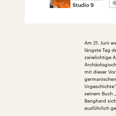
Studio 9
Am 21. Juni w
längste Tag 
zwielichtige A
Archäologisc
mit dieser Vor
germanischen 
Urgeschichte“
seinem Buch „
Banghard sic
ausführlich g