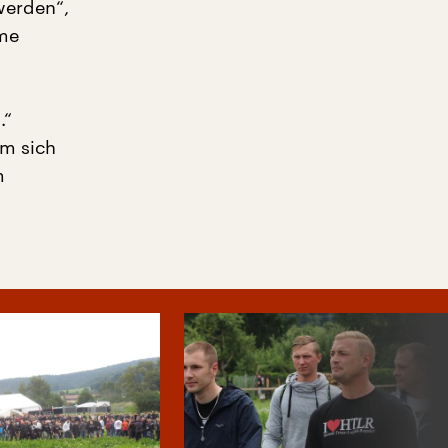
werden“,
eme
.“
m sich
m