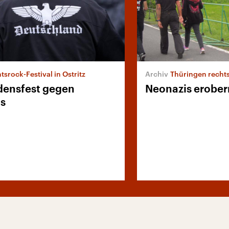
tsrock-Festival in Ostritz
Thüringen recht
edensfest gegen
Neonazis erober
s