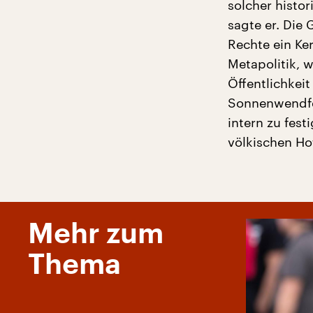
solcher histo
sagte er. Die
Rechte ein Ke
Metapolitik, w
Öffentlichkei
Sonnenwendfei
intern zu fest
völkischen Ho
Mehr zum
Thema