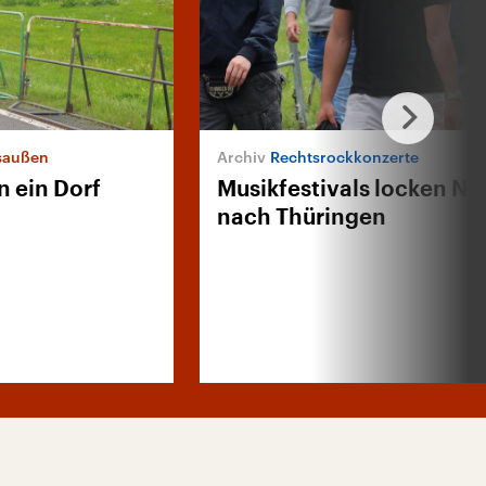
saußen
Rechtsrockkonzerte
n ein Dorf
Musikfestivals locken Ne
nach Thüringen