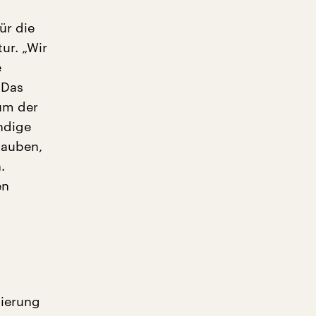
ür die
ur. „Wir
e
 Das
um der
ändige
lauben,
.
en
sierung