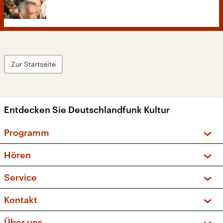
Zur Startseite
Entdecken Sie Deutschlandfunk Kultur
Programm
Vorschau und Rückschau
Hören
Sendungen und Podcasts
Livestream
Service
Musikliste
Frequenzen (UKW + DAB+)
FAQ
Kontakt
Kakadu – Das Kinderprogramm
Apps
Archiv
Hörerservice
Über uns