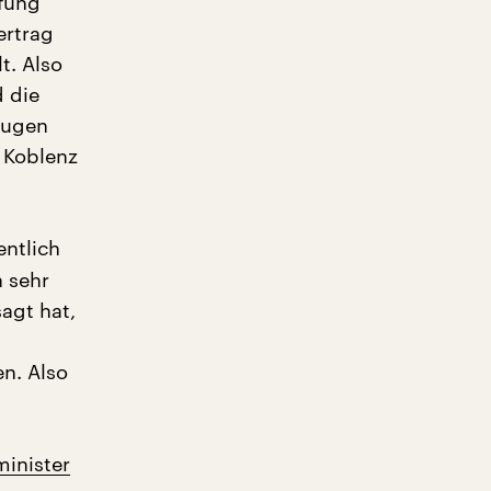
üfung
ertrag
t. Also
 die
eugen
 Koblenz
entlich
 sehr
agt hat,
n. Also
inister