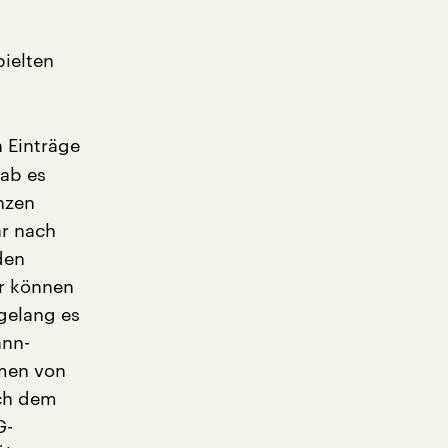
ielten
 Einträge
gab es
nzen
r nach
den
ir können
gelang es
ann-
amen von
ach dem
G-