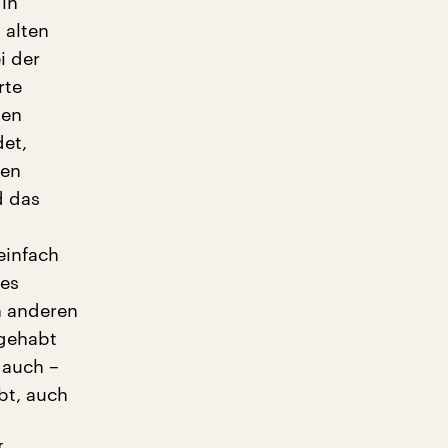
 in
 alten
i der
rte
nen
et,
ten
d das
einfach
nes
n anderen
 gehabt
 auch –
bt, auch