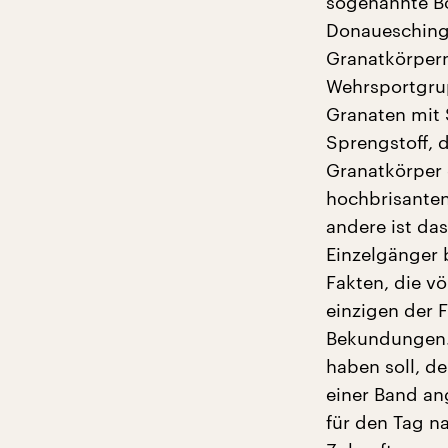
sogenannte Bo
Donaueschinge
Granatkörpern
Wehrsportgrup
Granaten mit 
Sprengstoff, 
Granatkörper 
hochbrisanten
andere ist das
Einzelgänger 
Fakten, die v
einzigen der 
Bekundungen. 
haben soll, d
einer Band an
für den Tag n