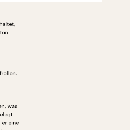
altet,
uten
rollen.
g
en, was
elegt
 er eine