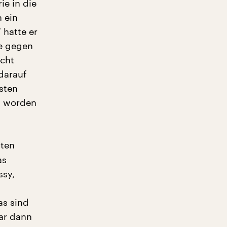
ie in die
 ein
 hatte er
ie gegen
icht
darauf
sten
n worden
sten
as
ssy,
as sind
ar dann