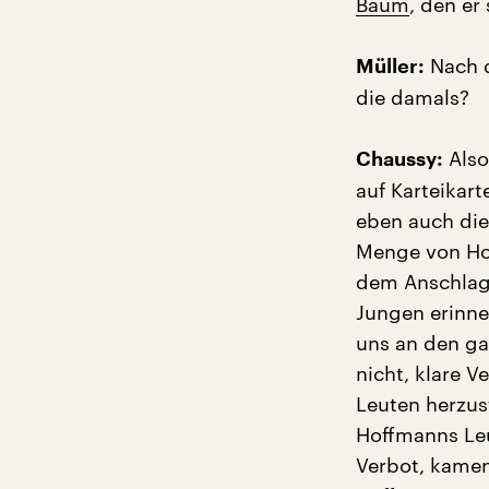
Baum
, den er 
Nach d
Müller:
die damals?
Also
Chaussy:
auf Karteikar
eben auch die
Menge von Ho
dem Anschlag
Jungen erinne
uns an den ga
nicht, klare 
Leuten herzust
Hoffmanns Leu
Verbot, kamen