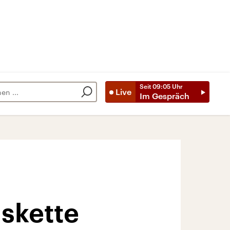
Seit
09:05
Uhr
Live
Im Gespräch
skette