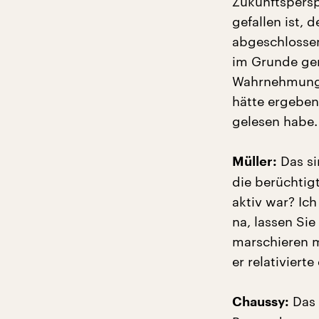
Zukunftspersp
gefallen ist, 
abgeschlossen
im Grunde gen
Wahrnehmung d
hätte ergeben
gelesen habe.
Das si
Müller:
die berüchtig
aktiv war? Ich
na, lassen Si
marschieren m
er relativiert
Das 
Chaussy: