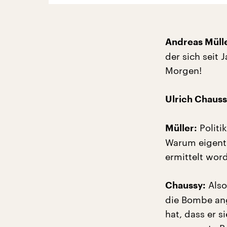
Andreas Müll
der sich seit
Morgen!
Ulrich Chauss
Politi
Müller:
Warum eigentli
ermittelt wor
Also
Chaussy:
die Bombe ang
hat, dass er s