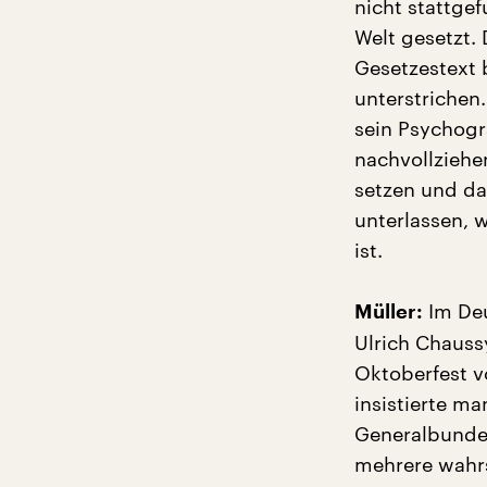
nicht stattgef
Welt gesetzt.
Gesetzestext 
unterstrichen
sein Psychogr
nachvollziehe
setzen und da
unterlassen, 
ist.
Im Deu
Müller:
Ulrich Chaussy
Oktoberfest v
insistierte ma
Generalbundes
mehrere wahr