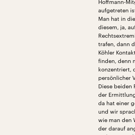
Hoffmann-Mitg
aufgetreten i
Man hat in di
diesem, ja, a
Rechtsextrem
trafen, dann 
Köhler Kontak
finden, denn m
konzentriert, 
persönlicher 
Diese beiden 
der Ermittlun
da hat einer 
und wir sprac
wie man den W
der darauf an