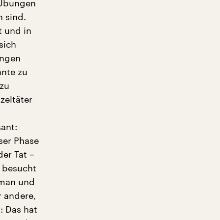
 Übungen
 sind.
t und in
sich
ungen
nnte zu
 zu
zeltäter
ant:
ser Phase
er Tat –
 besucht
 man und
 andere,
: Das hat