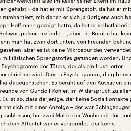
mbenwerkstatt also im Keller seiner Eltern im Haus
n gehabt – da hat er mit Sprengstoff, da hat er mit
 rumhantiert, mit denen er sich ja übrigens auch be
pe Hoffmann gezeigt hatte, da hat er selbstlaborie
Schwarzpulver gezündet –, aber die Bombe hat kei
denn man hat zwar dort unten, von Freunden bekund
gesehen, aber es ist keine Mikrospur des verwende
 militärischen Sprengstoffes gefunden worden. Un
 Psychogramm des Täters, der als ein frustrierter
beschrieben wird. Dieses Psychogramm, da gibt es 
öllig dagegenstehen. Es beruht auf den Aussagen ei
Freunde von Gundolf Köhler, im Widerspruch zu alle
Es ist so, dass derjenige, der keine Sozialkontakte
er hat sich mit einer Anzeige – der war Schlagzeuger
geschlossen, hat zwei Mal in der Woche mit der geü
ach dem Attentat war er verabredet, der keine