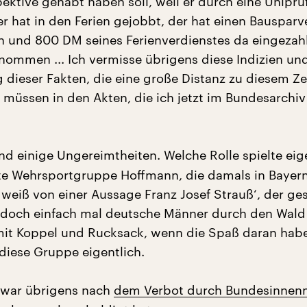
ektive gehabt haben soll, weil er durch eine Unipr
der hat in den Ferien gejobbt, der hat einen Bausparv
 und 800 DM seines Ferienverdienstes da eingezahl
ommen ... Ich vermisse übrigens diese Indizien und
ieser Fakten, die eine große Distanz zu diesem Z
 müssen in den Akten, die ich jetzt im Bundesarchiv
nd einige Ungereimtheiten. Welche Rolle spielte eig
te Wehrsportgruppe Hoffmann, die damals in Bayern
 weiß von einer Aussage Franz Josef Strauß‘, der ges
e doch einfach mal deutsche Männer durch den Wald
it Koppel und Rucksack, wenn die Spaß daran habe
e diese Gruppe eigentlich.
war übrigens nach
dem Verbot durch Bundesinnenm