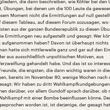
liedern, die dann beschreiben, wie Köhler bei den
st, Übungen, bei denen um die 100 Leute da gewesen
esem Moment nicht die Ermittlungen auf null gestell
uf diesem Tableau, auf diesem Forum sozusagen, wo 
isten aus der ganzen Bundesrepublik zu diesen Üb
die Ermittlungen neu aufgestellt und gesagt: Wer kö
t aufgenommen haben? Davon ist überhaupt nichts
an hatte sich mittlerweile ganz und gar auf den Ein
der aus ausschließlich unpolitischen Motiven, aus
Verzweiflung gehandelt habe. Und das ist so interess
Freunde, die engsten, die dann wichtig waren in die
gen, bereits im November 80, wenige Wochen nach d
gesagt: Wir haben zu dritt Wahlkampfkundgebungen
hen darüber, vor allem Gundolf sprach darüber, ob
ahlkampf mit einer Bombe beeinflussen könne. Der
gesprochen worden ist, ist derjenige, der gesagt hat