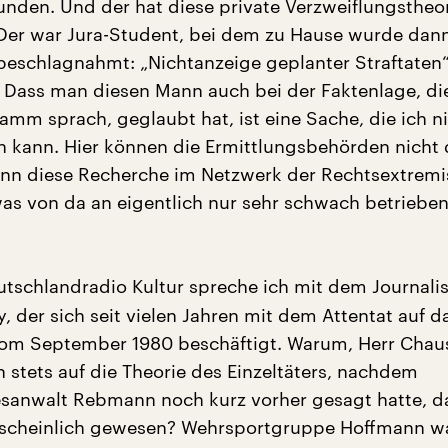
unden. Und der hat diese private Verzweiflungstheor
 Der war Jura-Student, bei dem zu Hause wurde dann
beschlagnahmt: „Nichtanzeige geplanter Straftaten“
. Dass man diesen Mann auch bei der Faktenlage, d
amm sprach, geglaubt hat, ist eine Sache, die ich n
n kann. Hier können die Ermittlungsbehörden nicht 
nn diese Recherche im Netzwerk der Rechtsextremi
was von da an eigentlich nur sehr schwach betriebe
tschlandradio Kultur spreche ich mit dem Journali
, der sich seit vielen Jahren mit dem Attentat auf d
om September 1980 beschäftigt. Warum, Herr Chau
n stets auf die Theorie des Einzeltäters, nachdem
anwalt Rebmann noch kurz vorher gesagt hatte, d
scheinlich gewesen? Wehrsportgruppe Hoffmann w