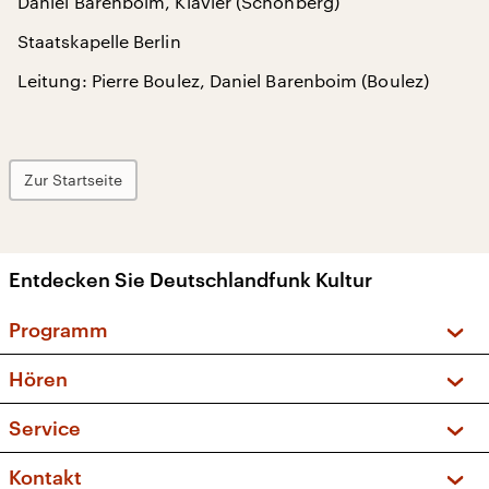
Daniel Barenboim, Klavier (Schönberg)
Staatskapelle Berlin
Leitung: Pierre Boulez, Daniel Barenboim (Boulez)
Zur Startseite
Entdecken Sie Deutschlandfunk Kultur
Programm
Vorschau und Rückschau
Hören
Sendungen und Podcasts
Livestream
Service
Musikliste
Frequenzen (UKW + DAB+)
FAQ
Kontakt
Kakadu – Das Kinderprogramm