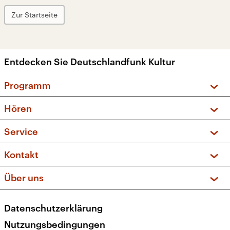
Zur Startseite
Entdecken Sie Deutschlandfunk Kultur
Programm
Vorschau und Rückschau
Hören
Sendungen und Podcasts
Livestream
Service
Musikliste
Frequenzen (UKW + DAB+)
FAQ
Kontakt
Kakadu – Das Kinderprogramm
Apps
Archiv
Hörerservice
Über uns
Newsletter
Social Media
Deutschlandradio
RSS
Datenschutzerklärung
Presse
Veranstaltungen
Nutzungsbedingungen
Karriere