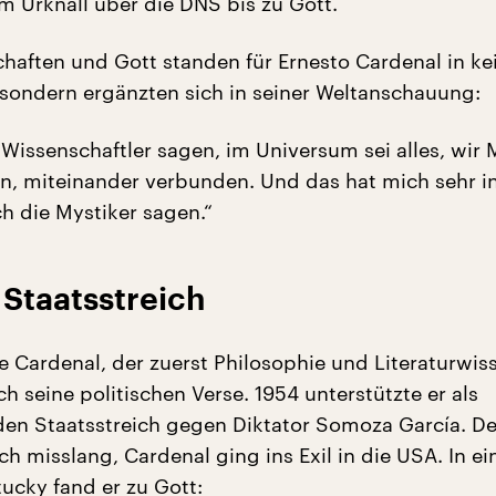
 Urknall über die DNS bis zu Gott.
haften und Gott standen für Ernesto Cardenal in k
sondern ergänzten sich in seiner Weltanschauung:
 Wissenschaftler sagen, im Universum sei alles, wir
n, miteinander verbunden. Und das hat mich sehr ins
h die Mystiker sagen.“
t Staatsstreich
 Cardenal, der zuerst Philosophie und Literaturwis
ch seine politischen Verse. 1954 unterstützte er als
den Staatsstreich gegen Diktator Somoza García. De
h misslang, Cardenal ging ins Exil in die USA. In e
tucky fand er zu Gott: