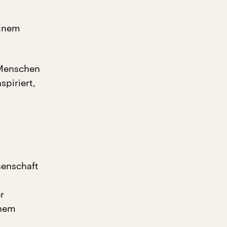
einem
 Menschen
piriert,
senschaft
r
inem