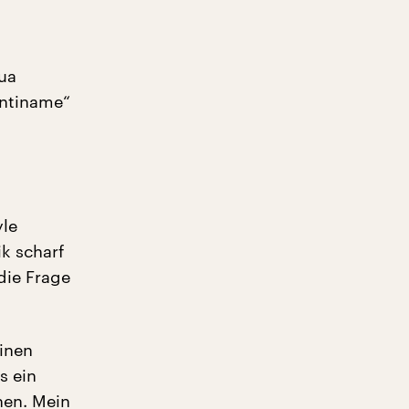
ua
entiname“
yle
k scharf
die Frage
einen
s ein
hen. Mein