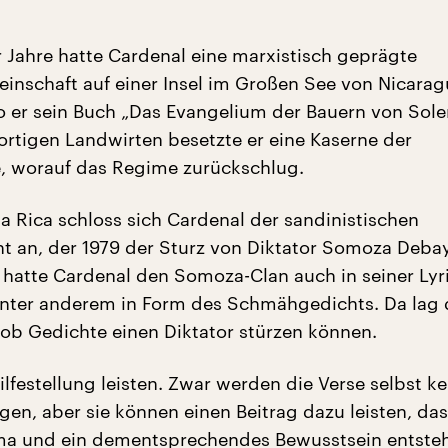
r Jahre hatte Cardenal eine marxistisch geprägte
nschaft auf einer Insel im Großen See von Nicarag
 er sein Buch „Das Evangelium der Bauern von Sol
dortigen Landwirten besetzte er eine Kaserne der
, worauf das Regime zurückschlug.
ta Rica schloss sich Cardenal der sandinistischen
nt an, der 1979 der Sturz von Diktator Somoza Deba
 hatte Cardenal den Somoza-Clan auch in seiner Lyri
unter anderem in Form des Schmähgedichts. Da lag 
 ob Gedichte einen Diktator stürzen können.
lfestellung leisten. Zwar werden die Verse selbst k
gen, aber sie können einen Beitrag dazu leisten, das
ma und ein dementsprechendes Bewusstsein entste