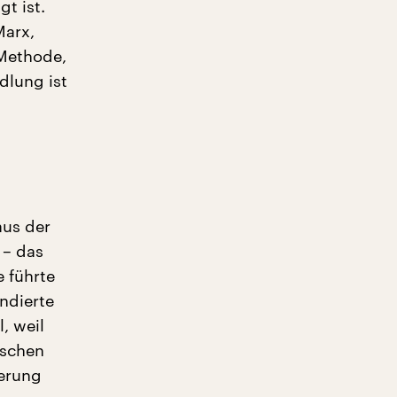
t ist.
arx,
 Methode,
dlung ist
aus der
 – das
e führte
ndierte
, weil
ischen
ierung