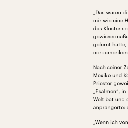
„Das waren di
mir wie eine 
das Kloster sc
gewissermaßen
gelernt hatte
nordamerikani
Nach seiner Ze
Mexiko und K
Priester gewe
„Psalmen“, in
Welt bat und
anprangerte: 
„Wenn ich vom