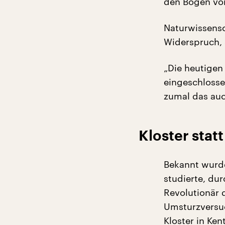
den Bogen vom
Naturwissensc
Widerspruch, 
„Die heutigen
eingeschlosse
zumal das auc
Kloster stat
Bekannt wurde
studierte, dur
Revolutionär 
Umsturzversuc
Kloster in Ken