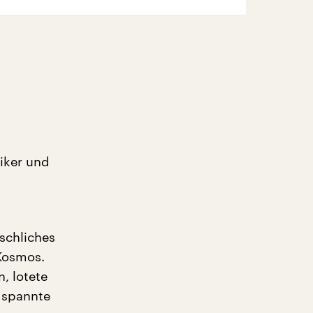
riker und
schliches
 Kosmos.
, lotete
 spannte