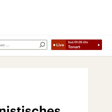
Seit
01:05
Uhr
Live
Tonart
istisches