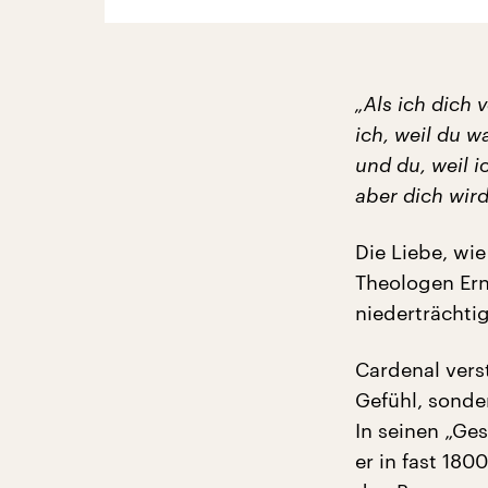
„Als ich dich 
ich, weil du w
und du, weil i
aber dich wird
Die Liebe, wi
Theologen Erne
niederträchti
Cardenal vers
Gefühl, sonde
In seinen „Ge
er in fast 18