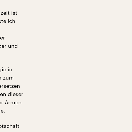
eit ist
te ich
er
ker und
ie in
a zum
ersetzen
en dieser
er Armen
e.
otschaft