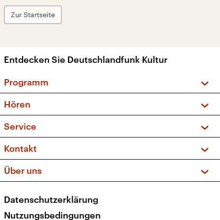
Zur Startseite
Entdecken Sie Deutschlandfunk Kultur
Programm
Vorschau und Rückschau
Hören
Sendungen und Podcasts
Livestream
Service
Musikliste
Frequenzen (UKW + DAB+)
FAQ
Kontakt
Kakadu – Das Kinderprogramm
Apps
Archiv
Hörerservice
Über uns
Newsletter
Social Media
Deutschlandradio
RSS
Datenschutzerklärung
Presse
Veranstaltungen
Nutzungsbedingungen