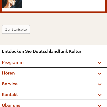
Zur Startseite
Entdecken Sie Deutschlandfunk Kultur
Programm
Vorschau und Rückschau
Hören
Sendungen und Podcasts
Livestream
Service
Musikliste
Frequenzen (UKW + DAB+)
FAQ
Kontakt
Kakadu – Das Kinderprogramm
Apps
Archiv
Hörerservice
Über uns