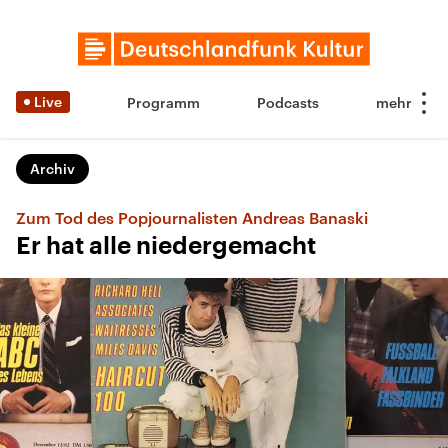
Live
Programm
Podcasts
Archiv
Zum Tod des Popjournalisten Andreas Banaski
Er hat alle niedergemacht