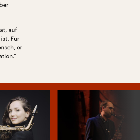
über
at, auf
st. Für
ensch, er
ation.“