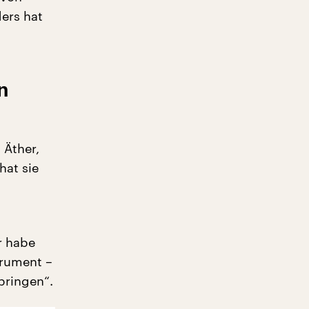
ers hat
n
 Äther,
hat sie
r habe
trument –
bringen“.