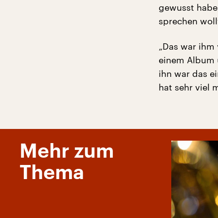
gewusst habe,
sprechen woll
„Das war ihm v
einem Album u
ihn war das ei
hat sehr viel 
Mehr zum
Thema