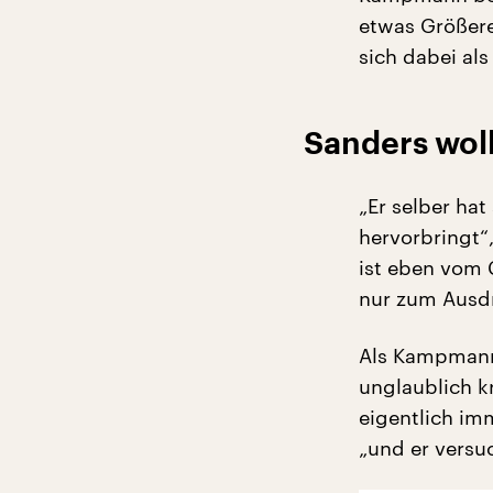
etwas Größere
sich dabei al
Sanders woll
„Er selber hat
hervorbringt“
ist eben vom 
nur zum Ausdr
Als Kampmann 
unglaublich k
eigentlich imm
„und er versu