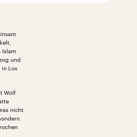
einsam
kelt.
n Islam
ezog und
 in Los
t Wolf
atte
was nicht
 sondern
prochen