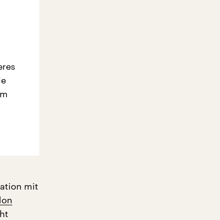
eres
ie
em
ation mit
don
ht