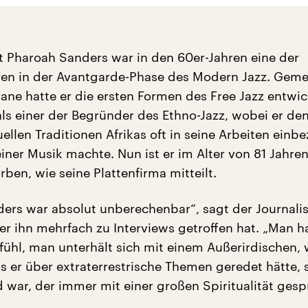
t Pharoah Sanders war in den 60er-Jahren eine der
ren in der Avantgarde-Phase des Modern Jazz. Gem
ane hatte er die ersten Formen des Free Jazz entwic
als einer der Begründer des Ethno-Jazz, wobei er de
uellen Traditionen Afrikas oft in seine Arbeiten einb
ner Musik machte. Nun ist er im Alter von 81 Jahren
ben, wie seine Plattenfirma mitteilt.
ers war absolut unberechenbar“, sagt der Journalis
 ihn mehrfach zu Interviews getroffen hat. „Man h
ühl, man unterhält sich mit einem Außerirdischen, 
ss er über extraterrestrische Themen geredet hätte,
d war, der immer mit einer großen Spiritualität ges