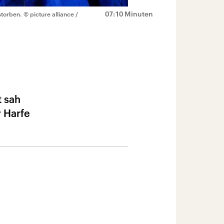
07:10 Minuten
storben.
© picture alliance /
t sah
r Harfe