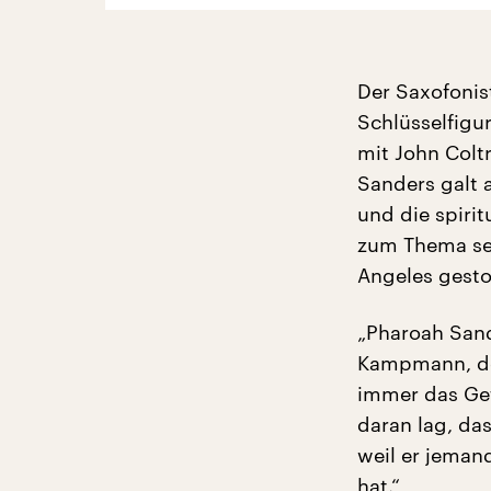
Der Saxofonis
Schlüsselfigu
mit John Coltr
Sanders galt 
und die spirit
zum Thema sei
Angeles gestor
„Pharoah Sand
Kampmann, der
immer das Gef
daran lag, da
weil er jeman
hat.“