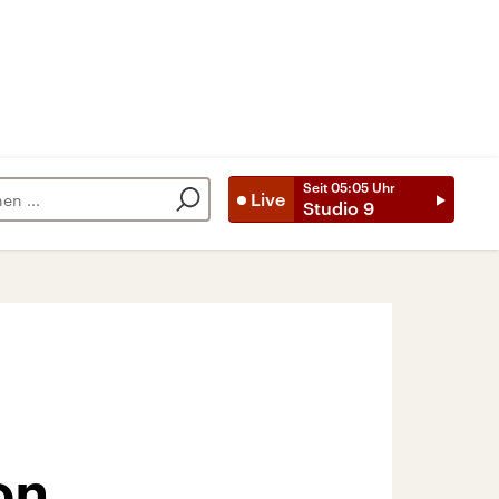
Seit
05:05
Uhr
Live
Studio 9
on