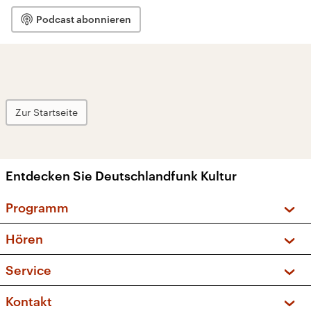
Podcast abonnieren
Zur Startseite
Entdecken Sie Deutschlandfunk Kultur
Programm
Vorschau und Rückschau
Hören
Sendungen und Podcasts
Livestream
Service
Musikliste
Frequenzen (UKW + DAB+)
FAQ
Kontakt
Kakadu – Das Kinderprogramm