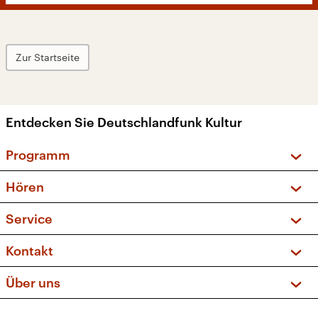
Zur Startseite
Entdecken Sie Deutschlandfunk Kultur
Programm
Vorschau und Rückschau
Hören
Sendungen und Podcasts
Livestream
Service
Musikliste
Frequenzen (UKW + DAB+)
FAQ
Kontakt
Kakadu – Das Kinderprogramm
Apps
Archiv
Hörerservice
Über uns
Newsletter
Social Media
Deutschlandradio
RSS