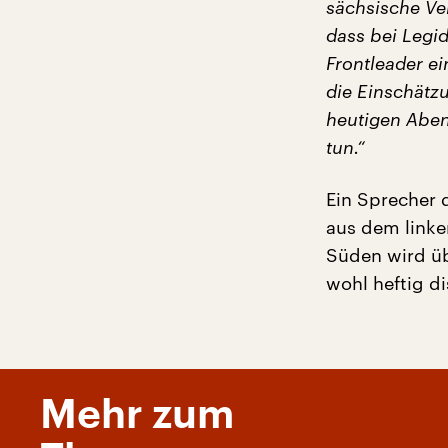
sächsische Ver
dass bei Legid
Frontleader e
die Einschätz
heutigen Aben
tun.“
Ein Sprecher 
aus dem linke
Süden wird üb
wohl heftig di
Mehr zum