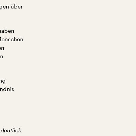
ngen über
ngaben
 Menschen
en
in
ung
ündnis
 deutlich