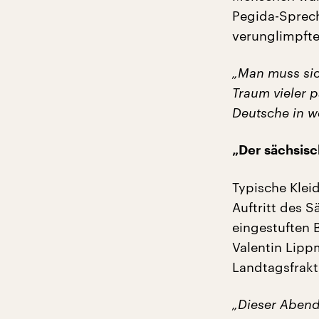
Pegida-Sprech
verunglimpfte
„Man muss sic
Traum vieler p
Deutsche in we
„Der sächsisc
Typische Klei
Auftritt des 
eingestuften 
Valentin Lipp
Landtagsfrakt
„Dieser Abend