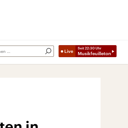
Seit
22:30
Uhr
Live
Musikfeuilleton
en in