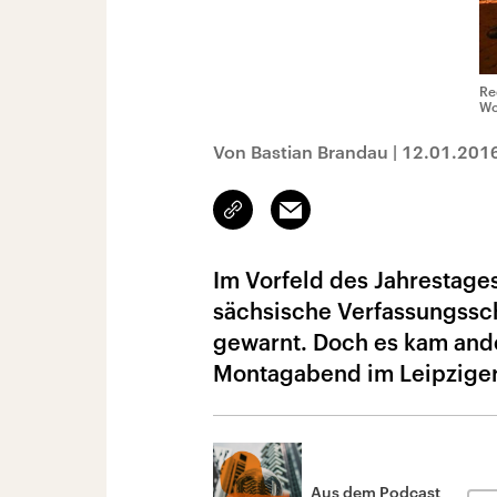
Re
Wo
Von Bastian Brandau
|
12.01.201
Link
Email
kopieren/teilen
Im Vorfeld des Jahrestage
sächsische Verfassungssch
gewarnt. Doch es kam and
Montagabend im Leipziger 
Aus dem Podcast