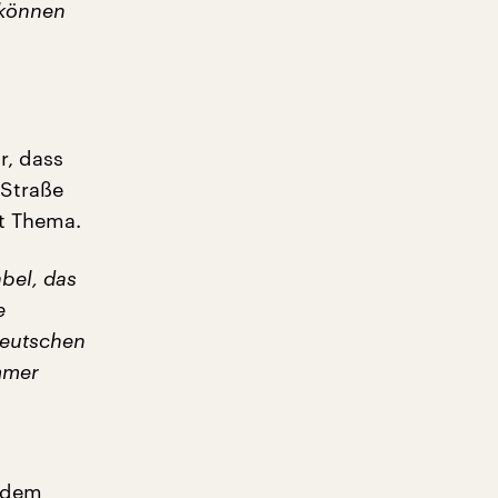
 können
r, dass
 Straße
ht Thema.
abel, das
e
Deutschen
mmer
 dem