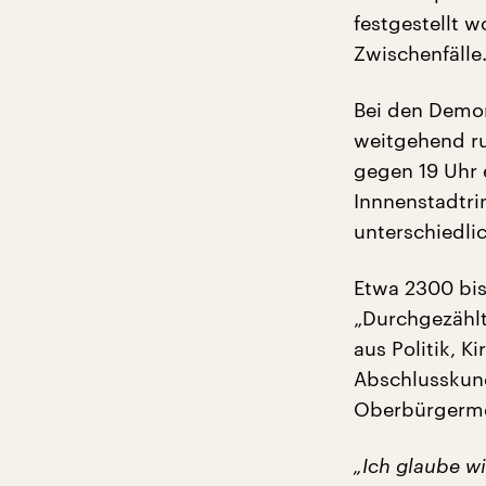
festgestellt 
Zwischenfälle
Bei den Demon
weitgehend ru
gegen 19 Uhr 
Innnenstadtri
unterschiedli
Etwa 2300 bis
„Durchgezählt
aus Politik, K
Abschlusskund
Oberbürgerme
„Ich glaube w