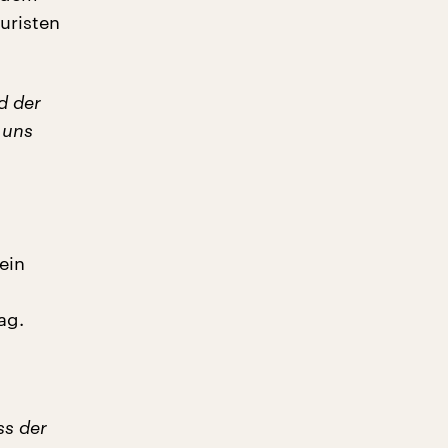
uristen
d der
 uns
ein
ag.
ss der