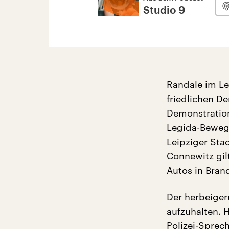
Studio 9
Randale im L
friedlichen D
Demonstration
Legida-Beweg
Leipziger Sta
Connewitz gil
Autos in Bran
Der herbeiger
aufzuhalten. 
Polizei-Sprech