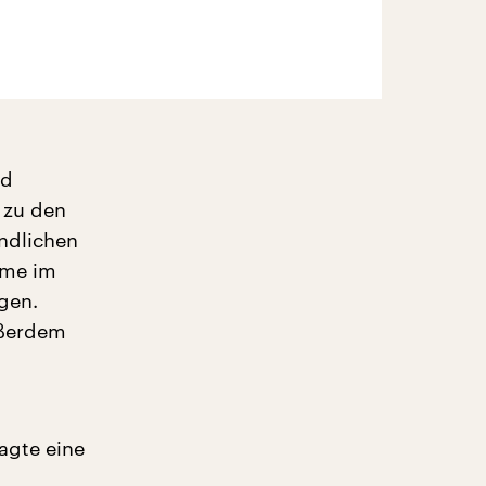
nd
 zu den
ndlichen
eme im
gen.
ußerdem
agte eine