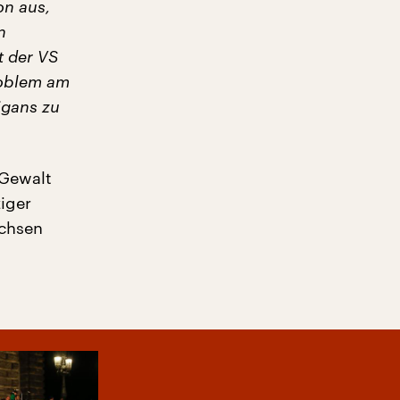
on aus,
n
t der VS
roblem am
igans zu
 Gewalt
iger
achsen