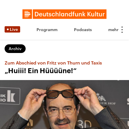
Live
Programm
Podcasts
Archiv
Zum Abschied von Fritz von Thurn und Taxis
„Huiii! Ein Hüüüüne!“