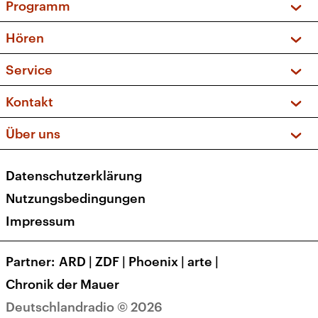
Programm
Vorschau und Rückschau
Hören
Sendungen und Podcasts
Livestream
Service
Musikliste
Frequenzen (UKW + DAB+)
FAQ
Kontakt
Kakadu – Das Kinderprogramm
Apps
Archiv
Hörerservice
Über uns
Newsletter
Social Media
Deutschlandradio
RSS
Datenschutzerklärung
Presse
Veranstaltungen
Nutzungsbedingungen
Karriere
Impressum
Transparenz
Korrekturen und Richtigstellungen
Partner
ARD
|
ZDF
|
Phoenix
|
arte
|
Barrierefreiheit
Chronik der Mauer
Deutschlandradio © 2026