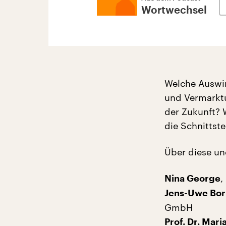
Wortwechsel
Welche Auswir
und Vermarktu
der Zukunft? 
die Schnittst
Über diese un
,
Nina George
Jens-Uwe Bo
GmbH
Prof. Dr. Mari