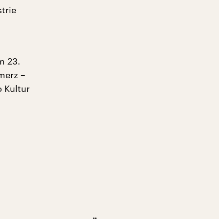
trie
m 23.
merz –
o Kultur