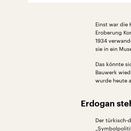
Einst war die 
Eroberung Kon
1934 verwande
sie in ein Mus
Das könnte si
Bauwerk wied
wurde heute a
Erdogan ste
Der türkisch-
„Symbolpolitik