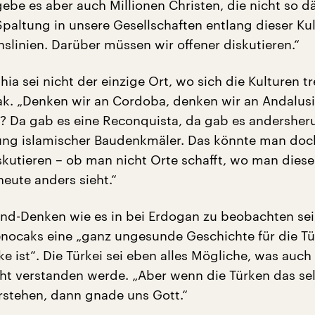
ebe es aber auch Millionen Christen, die nicht so d
Spaltung in unsere Gesellschaften entlang dieser Kul
nslinien. Darüber müssen wir offener diskutieren.“
ia sei nicht der einzige Ort, wo sich die Kulturen tr
k. „Denken wir an Cordoba, denken wir an Andalus
rt? Da gab es eine Reconquista, da gab es andersher
rung islamischer Baudenkmäler. Das könnte man doc
utieren – ob man nicht Orte schafft, wo man diese
 heute anders sieht.“
ind-Denken wie es in bei Erdogan zu beobachten sei,
nocaks eine „ganz ungesunde Geschichte für die Tür
ke ist“. Die Türkei sei eben alles Mögliche, was auch 
cht verstanden werde. „Aber wenn die Türken das se
rstehen, dann gnade uns Gott.“