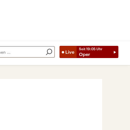
Seit
19:05
Uhr
Live
Oper