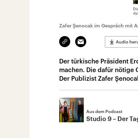
Di
dp
Zafer Şenocak im Gespräch mit A
Link
Email
Audio her
kopieren/teilen
Der türkische Präsident E
machen. Die dafür nötige 
Der Publizist Zafer Şenoca
Aus dem Podcast
Studio 9 – Der Tag