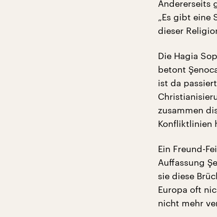
Andererseits g
„Es gibt eine 
dieser Religio
Die Hagia Soph
betont Şenoca
ist da passie
Christianisie
zusammen disk
Konfliktlinien
Ein Freund-Fe
Auffassung Şe
sie diese Brüc
Europa oft ni
nicht mehr ve