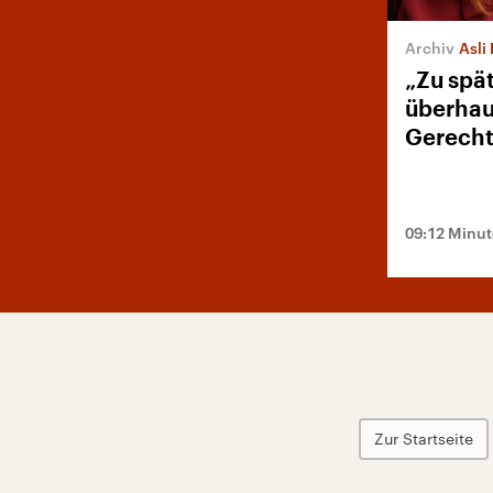
Asli 
„Zu spät
überhau
Gerecht
09:12 Minu
Zur Startseite