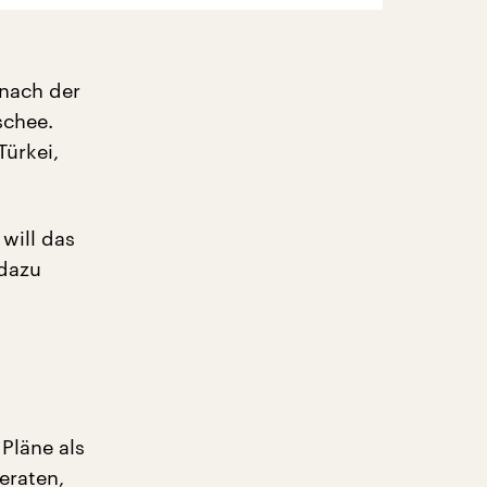
 nach der
schee.
ürkei,
will das
dazu
Pläne als
eraten,