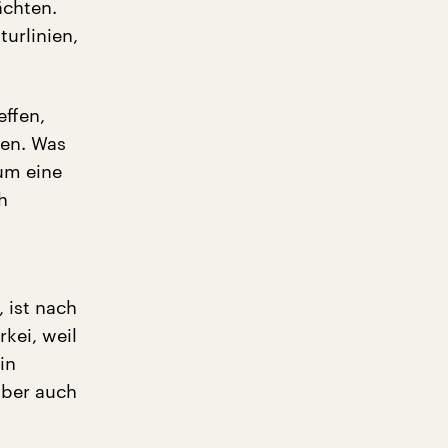
ächten.
turlinien,
effen,
ien. Was
um eine
h
 ist nach
kei, weil
in
lber auch