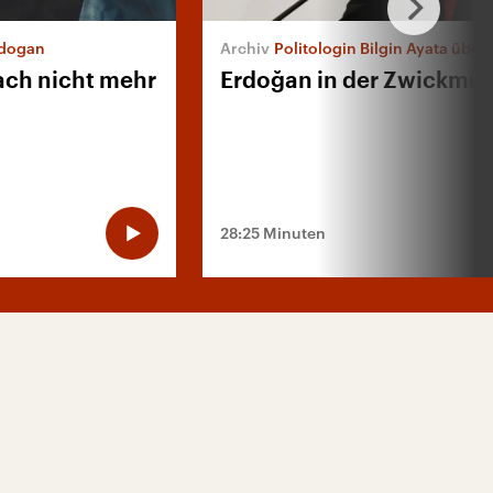
rdogan
Politologin Bilgin Ayata über di
ach nicht mehr
Erdoğan in der Zwickmüh
28:25 Minuten