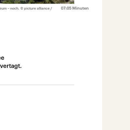
07:05 Minuten
useum – noch.
© picture alliance /
ee
vertagt.