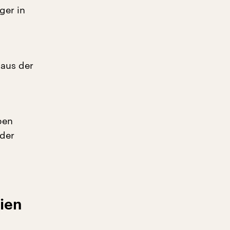
ger in
 aus der
ben
 der
nien