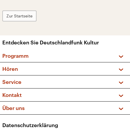
Zur Startseite
Entdecken Sie Deutschlandfunk Kultur
Programm
Vorschau und Rückschau
Hören
Sendungen und Podcasts
Livestream
Service
Musikliste
Frequenzen (UKW + DAB+)
FAQ
Kontakt
Kakadu – Das Kinderprogramm
Apps
Archiv
Hörerservice
Über uns
Newsletter
Social Media
Deutschlandradio
RSS
Datenschutzerklärung
Presse
Veranstaltungen