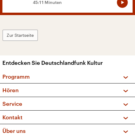
45:11 Minuten
Zur Startseite
Entdecken Sie Deutschlandfunk Kultur
Programm
Vorschau und Rückschau
Hören
Sendungen und Podcasts
Livestream
Service
Musikliste
Frequenzen (UKW + DAB+)
FAQ
Kontakt
Kakadu – Das Kinderprogramm
Apps
Archiv
Hörerservice
Über uns
Newsletter