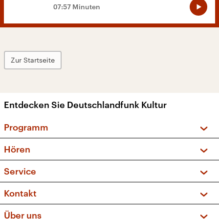
07:57 Minuten
Zur Startseite
Entdecken Sie Deutschlandfunk Kultur
Programm
Vorschau und Rückschau
Hören
Sendungen und Podcasts
Livestream
Service
Musikliste
Frequenzen (UKW + DAB+)
FAQ
Kontakt
Kakadu – Das Kinderprogramm
Apps
Archiv
Hörerservice
Über uns