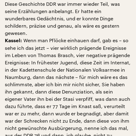
Diese Geschichte DDR war immer wieder Teil, was
seine Erzählungen anbelangt. Er hatte ein
wunderbares Gedächtnis, und er konnte Dinge
schildern, präzise und genau, als wäre es gestern
gewesen.
Wenn man Pflöcke einhauen darf, gab es – so
Kassel:
sehe ich das jetzt – vier wirklich prägende Ereignisse
im Leben von Thomas Brasch, vier negative prägende
Ereignisse: In frühester Jugend, diese Zeit im Internat,
in der Kadettenschule der Nationalen Volksarmee in
Naumburg, dann das nächste – für mich wäre es das
schlimmste, aber ich bin mir nicht sicher, Sie haben
ihn gekannt, dann diese Denunziation, als sein
eigener Vater ihn bei der Stasi verpfiff, was dann auch
dazu führte, dass er 77 Tage im Knast saß, verurteilt
war er zu mehr, dann wurde er begnadigt, aber damit
war der Schrecken nicht zu Ende, dann diese von ihm
nicht gewünschte Ausbürgerung, nenne ich das mal,
aus der DDR 76 und dann, ich glaube, nicht zu