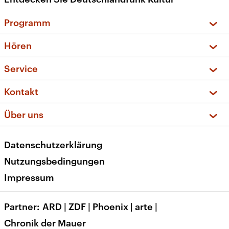
Programm
Vorschau und Rückschau
Hören
Sendungen und Podcasts
Livestream
Service
Musikliste
Frequenzen (UKW + DAB+)
FAQ
Kontakt
Kakadu – Das Kinderprogramm
Apps
Archiv
Hörerservice
Über uns
Newsletter
Social Media
Deutschlandradio
RSS
Datenschutzerklärung
Presse
Veranstaltungen
Nutzungsbedingungen
Karriere
Impressum
Transparenz
Korrekturen und Richtigstellungen
Partner
ARD
|
ZDF
|
Phoenix
|
arte
|
Barrierefreiheit
Chronik der Mauer