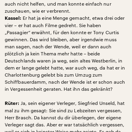
auch nicht helfen, und man konnte einfach nur
zuschauen, wie er verbrennt.
Er hat ja eine Menge gemacht, etwa drei oder
Kassel:
vier – er hat auch Filme gedreht. Sie haben
„Passagier“ erwähnt, für den konnte er Tony Curtis
gewinnen. Das wird bleiben, aber irgendwie muss
man sagen, nach der Wende, weil er dann auch
plötzlich ja kein Thema mehr hatte – beide
Deutschlands waren ja weg, sein altes Westberlin, in
dem er lange gelebt hatte, war auch weg, da hat er in
Charlottenburg gelebt bis zum Umzug zum
Schiffbauerdamm, nach der Wende ist er schon auch
in Vergessenheit geraten. Hat ihn das gekränkt?
Ja, sein eigener Verleger, Siegfried Unseld, hat
Rüter:
mal zu ihm gesagt: Sie sind zu Lebzeiten vergessen,
Herr Brasch. Da kannst du dir überlegen, der eigene
Verleger sagt das. Aber er war tatsächlich vergessen,
weil er sich in keinster Weise mehr zeigte. Es gab da