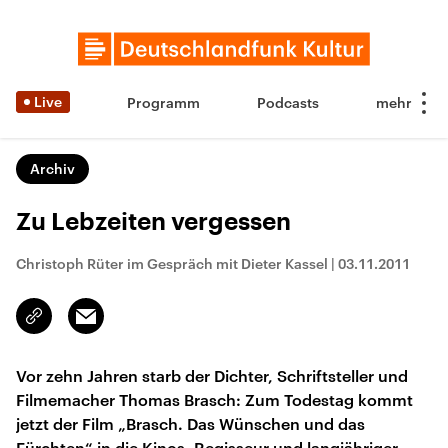
Live
Programm
Podcasts
Archiv
Zu Lebzeiten vergessen
Christoph Rüter im Gespräch mit Dieter Kassel
|
03.11.2011
Email
Link
kopieren/teilen
Vor zehn Jahren starb der Dichter, Schriftsteller und
Filmemacher Thomas Brasch: Zum Todestag kommt
jetzt der Film „Brasch. Das Wünschen und das
Fürchten“ in die Kinos. Regisseur und langjähriger