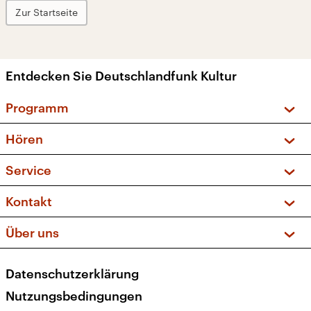
Zur Startseite
Entdecken Sie Deutschlandfunk Kultur
Programm
Vorschau und Rückschau
Hören
Sendungen und Podcasts
Livestream
Service
Musikliste
Frequenzen (UKW + DAB+)
FAQ
Kontakt
Kakadu – Das Kinderprogramm
Apps
Archiv
Hörerservice
Über uns
Newsletter
Social Media
Deutschlandradio
RSS
Datenschutzerklärung
Presse
Veranstaltungen
Nutzungsbedingungen
Karriere