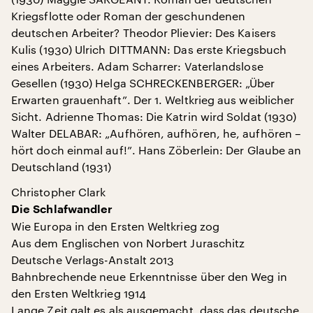
Kriegsflotte oder Roman der geschundenen
deutschen Arbeiter? Theodor Plievier: Des Kaisers
Kulis (1930) Ulrich DITTMANN: Das erste Kriegsbuch
eines Arbeiters. Adam Scharrer: Vaterlandslose
Gesellen (1930) Helga SCHRECKENBERGER: „Über
Erwarten grauenhaft”. Der 1. Weltkrieg aus weiblicher
Sicht. Adrienne Thomas: Die Katrin wird Soldat (1930)
Walter DELABAR: „Aufhören, aufhören, he, aufhören –
hört doch einmal auf!”. Hans Zöberlein: Der Glaube an
Deutschland (1931)
Christopher Clark
Die Schlafwandler
Wie Europa in den Ersten Weltkrieg zog
Aus dem Englischen von Norbert Juraschitz
Deutsche Verlags-Anstalt 2013
Bahnbrechende neue Erkenntnisse über den Weg in
den Ersten Weltkrieg 1914
Lange Zeit galt es als ausgemacht, dass das deutsche