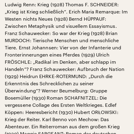
Ludwig Renn: Krieg (1928) Thomas F. SCHNEIDER:
„Krieg ist Krieg schließlich”. Erich Maria Remarque: Im
Westen nichts Neues (1928) Bernd HÜPPAUF:
Zwischen Metaphysik und visuellem Essayismus.
Franz Schauwecker: So war der Krieg (1928) Brian
MURDOCH: Tierische Menschen und menschliche
Tiere. Ernst Johannsen: Vier von der Infanterie und
Fronterinnerungen eines Pferdes (1929) Ulrich
FRÖSCHLE: „Radikal im Denken, aber schlapp im
Handeln”? Franz Schauwecker: Aufbruch der Nation
(1929) Heidrun EHRKE-ROTERMUND: „Durch die
Erkenntnis des Schrecklichen zu seiner
Überwindung”? Werner Beumelburg: Gruppe
Bosemüller (1930) Roman SCHAFNITZEL: Die
vergessene Collage des Ersten Weltkrieges. Edlef
Köppen: Heeresbericht (1930) Hubert ORŁOWSKI:
Krieg der Reiter. Karl Benno von Mechow: Das
Abenteuer. Ein Reiterroman aus dem großen Krieg
(1930) Maggie SARGEANT: Roman der deutschen