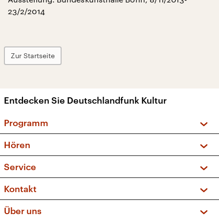
23/2/2014
Zur Startseite
Entdecken Sie Deutschlandfunk Kultur
Programm
Vorschau und Rückschau
Hören
Sendungen und Podcasts
Livestream
Service
Musikliste
Frequenzen (UKW + DAB+)
FAQ
Kontakt
Kakadu – Das Kinderprogramm
Apps
Archiv
Hörerservice
Über uns
Newsletter