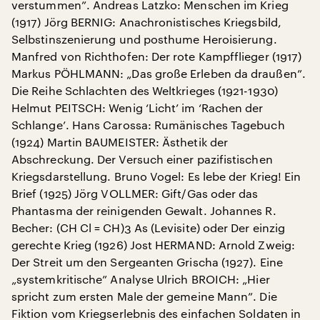
verstummen”. Andreas Latzko: Menschen im Krieg
(1917) Jörg BERNIG: Anachronistisches Kriegsbild,
Selbstinszenierung und posthume Heroisierung.
Manfred von Richthofen: Der rote Kampfflieger (1917)
Markus PÖHLMANN: „Das große Erleben da draußen”.
Die Reihe Schlachten des Weltkrieges (1921-1930)
Helmut PEITSCH: Wenig ‘Licht’ im ‘Rachen der
Schlange’. Hans Carossa: Rumänisches Tagebuch
(1924) Martin BAUMEISTER: Ästhetik der
Abschreckung. Der Versuch einer pazifistischen
Kriegsdarstellung. Bruno Vogel: Es lebe der Krieg! Ein
Brief (1925) Jörg VOLLMER: Gift/Gas oder das
Phantasma der reinigenden Gewalt. Johannes R.
Becher: (CH Cl = CH)3 As (Levisite) oder Der einzig
gerechte Krieg (1926) Jost HERMAND: Arnold Zweig:
Der Streit um den Sergeanten Grischa (1927). Eine
„systemkritische” Analyse Ulrich BROICH: „Hier
spricht zum ersten Male der gemeine Mann”. Die
Fiktion vom Kriegserlebnis des einfachen Soldaten in