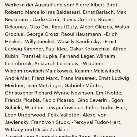
Werke in der Ausstellung von: Pierre Albert-Birot,
Roberto Marcello Iras Baldessari, Ernst Barlach, Max
Beckmann, Carlo Carrà, -Lovis Corinth, Robert
Delaunay, Otto Dix, Raoul Dufy, Albert Gleizes, Walter
Gropius, George Grosz, Raoul Hausmann, -Erich
Heckel, -Willy Jaeckel, Wassily Kandinsky, -Ernst
Ludwig Kirchner, Paul Klee, Oskar Kokoschka, Alfred
Kubin, Franti ek Kupka, Fernand Léger, Wilhelm
Lehmbruck, Aristarch Lentulow, -Wladimir
Wladimirowitsch Majakowski, Kasimir Malewitsch,
André Mar, Franz Marc, Frans Masereel, Ernst Ludwig
Meidner, Jean Metzinger, Gabriele Münter,
Christopher Richard Wynne Nevinson, Emil Nolde,
Francis Picabia, Pablo Picasso, Gino Severini, Egon
Schiele, Wladimir Jewgrafowitsch Tatlin, Tudor-Hart, -
Leon Underwood, Félix Valloton, Alexej von
Jawlensky, Franz von Stuck, -Percyval Tudor-Hart,
Witkacy und Ossip Zadkine
Ausstellung: Bundeskunsthalle Bonn, 8/11/2013-