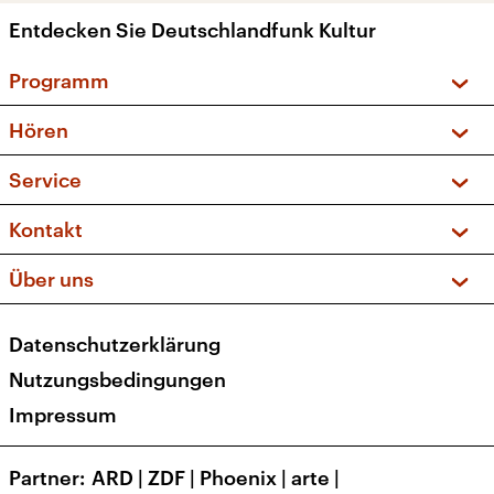
Entdecken Sie Deutschlandfunk Kultur
Programm
Vorschau und Rückschau
Hören
Sendungen und Podcasts
Livestream
Service
Musikliste
Frequenzen (UKW + DAB+)
FAQ
Kontakt
Kakadu – Das Kinderprogramm
Apps
Archiv
Hörerservice
Über uns
Newsletter
Social Media
Deutschlandradio
RSS
Datenschutzerklärung
Presse
Veranstaltungen
Nutzungsbedingungen
Karriere
Impressum
Transparenz
Korrekturen und Richtigstellungen
Partner
ARD
|
ZDF
|
Phoenix
|
arte
|