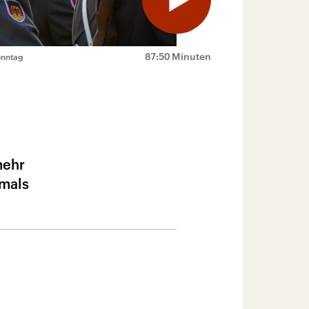
87:50 Minuten
onntag
mehr
amals