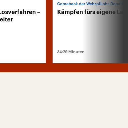
Comeback der Wehrpflicht-Debatte
Losverfahren –
Kämpfen fürs eigene Lan
eiter
34:29 Minuten