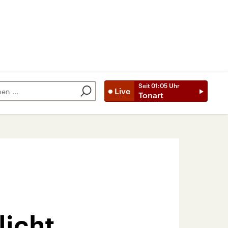
Seit
01:05
Uhr
Live
Tonart
licht