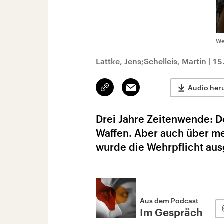
We
Lattke, Jens;Schelleis, Martin
|
15
Link
Email
Audio her
kopieren/teilen
Drei Jahre Zeitenwende: D
Waffen. Aber auch über meh
wurde die Wehrpflicht ausg
Aus dem Podcast
Im Gespräch