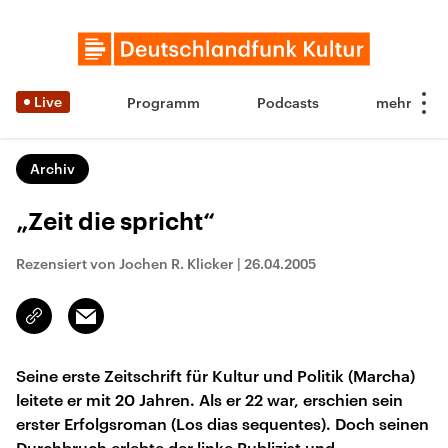
Live
Programm
Podcasts
Archiv
„Zeit die spricht“
Rezensiert von Jochen R. Klicker
|
26.04.2005
Email
Link
kopieren/teilen
Seine erste Zeitschrift für Kultur und Politik (Marcha)
leitete er mit 20 Jahren. Als er 22 war, erschien sein
erster Erfolgsroman (Los dias sequentes). Doch seinen
Durchbruch erlebte der linke Publizist und