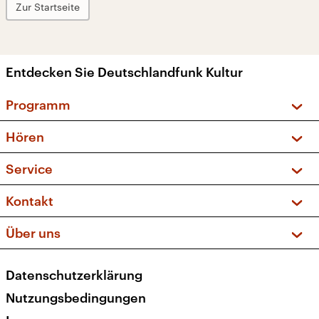
Zur Startseite
Entdecken Sie Deutschlandfunk Kultur
Programm
Vorschau und Rückschau
Hören
Sendungen und Podcasts
Livestream
Service
Musikliste
Frequenzen (UKW + DAB+)
FAQ
Kontakt
Kakadu – Das Kinderprogramm
Apps
Archiv
Hörerservice
Über uns
Newsletter
Social Media
Deutschlandradio
RSS
Datenschutzerklärung
Presse
Veranstaltungen
Nutzungsbedingungen
Karriere