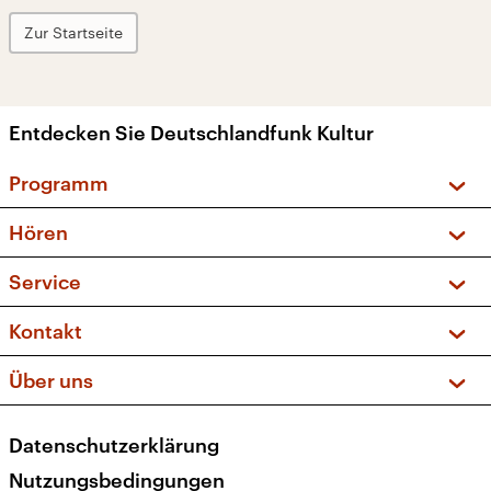
Zur Startseite
Entdecken Sie Deutschlandfunk Kultur
Programm
Vorschau und Rückschau
Hören
Sendungen und Podcasts
Livestream
Service
Musikliste
Frequenzen (UKW + DAB+)
FAQ
Kontakt
Kakadu – Das Kinderprogramm
Apps
Archiv
Hörerservice
Über uns
Newsletter
Social Media
Deutschlandradio
RSS
Datenschutzerklärung
Presse
Veranstaltungen
Nutzungsbedingungen