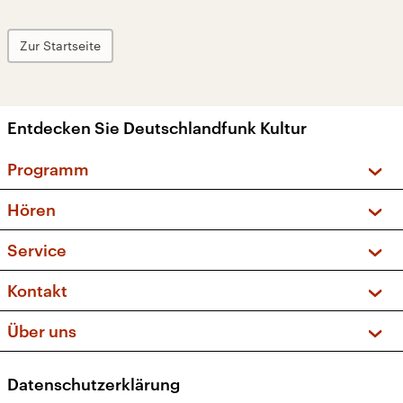
Zur Startseite
Entdecken Sie Deutschlandfunk Kultur
Programm
Vorschau und Rückschau
Hören
Sendungen und Podcasts
Livestream
Service
Musikliste
Frequenzen (UKW + DAB+)
FAQ
Kontakt
Kakadu – Das Kinderprogramm
Apps
Archiv
Hörerservice
Über uns
Newsletter
Social Media
Deutschlandradio
RSS
Datenschutzerklärung
Presse
Veranstaltungen