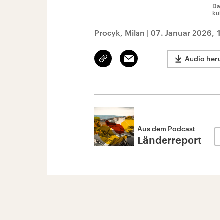
Da
ku
Procyk, Milan
|
07. Januar 2026, 
Link
Email
Audio her
kopieren/teilen
Aus dem Podcast
Länderreport