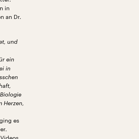
n in
n an Dr.
et, und
ür ein
i in
isschen
haft,
Biologie
im Herzen,
ging es
er.
 Videos