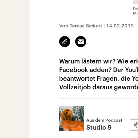
De
Mi
Von Teresa Sickert
|
14.02.2015
Link
Email
kopieren/teilen
Warum lästern wir? Wie erk
Facebook adden? Der YouT
beantwortet Fragen, die Y
Vollzeitjob daraus geword
Aus dem Podcast
Studio 9