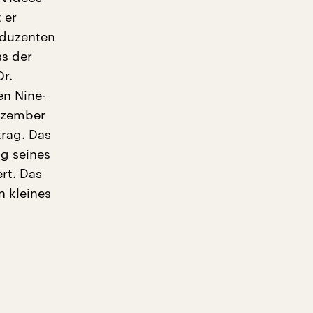
 er
oduzenten
s der
r.
en Nine-
Dezember
rag. Das
g seines
rt. Das
n kleines