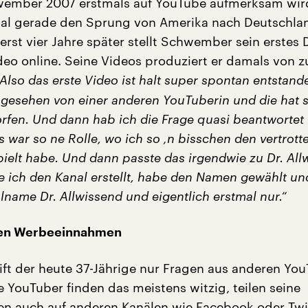
wember 2007 erstmals auf YouTube aufmerksam wird
tal gerade den Sprung von Amerika nach Deutschla
rst vier Jahre später stellt Schwember sein erstes D
deo online. Seine Videos produziert er damals von z
Also das erste Video ist halt super spontan entstand
o gesehen von einer anderen YouTuberin und die hat 
rfen. Und dann hab ich die Frage quasi beantwortet
 war so ne Rolle, wo ich so ‚n bisschen den vertrotte
ielt habe. Und dann passte das irgendwie zu Dr. All
 ich den Kanal erstellt, habe den Namen gewählt un
name Dr. Allwissend und eigentlich erstmal nur.“
 den Werbeeinnahmen
ift der heute 37-Jährige nur Fragen aus anderen Yo
e YouTuber finden das meistens witzig, teilen seine
n auch auf anderen Kanälen wie Facebook oder Twit