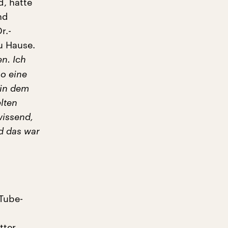
, hatte
nd
r.-
u Hause.
en. Ich
so eine
 in dem
lten
wissend,
d das war
uTube-
ter.