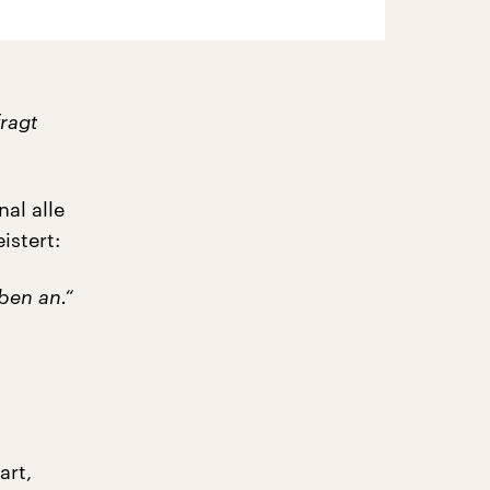
fragt
al alle
stert:
ben an.“
art,