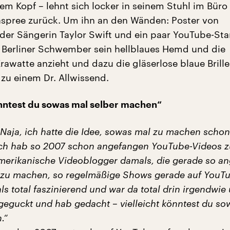
em Kopf – lehnt sich locker in seinem Stuhl im Büro
aspree zurück. Um ihn an den Wänden: Poster von
der Sängerin Taylor Swift und ein paar YouTube-Sta
 Berliner Schwember sein hellblaues Hemd und die
awatte anzieht und dazu die gläserlose blaue Brille
 zu einem Dr. Allwissend.
önntest du sowas mal selber machen“
„Naja, ich hatte die Idee, sowas mal zu machen schon
Ich hab so 2007 schon angefangen YouTube-Videos z
merikanische Videoblogger damals, die gerade so a
 zu machen, so regelmäßige Shows gerade auf YouT
s total faszinierend und war da total drin irgendwie
 geguckt und hab gedacht – vielleicht könntest du so
.“