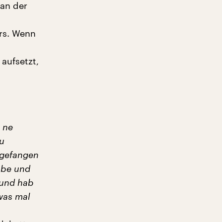
 an der
rs. Wenn
 aufsetzt,
 ne
u
ngefangen
ube und
 und hab
was mal