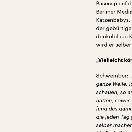
Basecap auf d
Berliner Medi
Katzenbabys, 
der gebürtige
dunkelblaue Kr
wird er selber
„Vielleicht k
Schwember:
ganze Weile. 
schauen, so a
hatten, sowas
fand das damal
die jeden Tag
selber machen