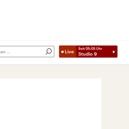
Seit
05:05
Uhr
Live
Studio 9