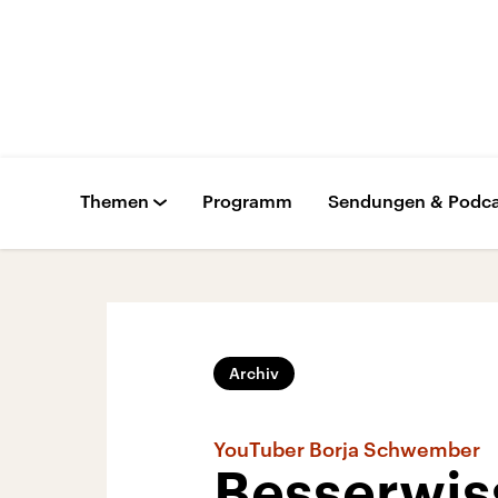
Themen
Programm
Sendungen & Podca
Archiv
YouTuber Borja Schwember
Besserwis