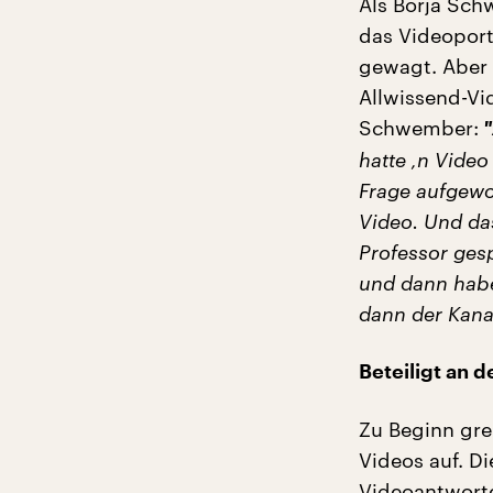
Als Borja Sch
das Videopor
gewagt. Aber e
Allwissend-Vi
Schwember:
"
hatte ‚n Vide
Frage aufgewo
Video. Und das
Professor gesp
und dann habe
dann der Kanal
Beteiligt an
Zu Beginn gre
Videos auf. Di
Videoantworte