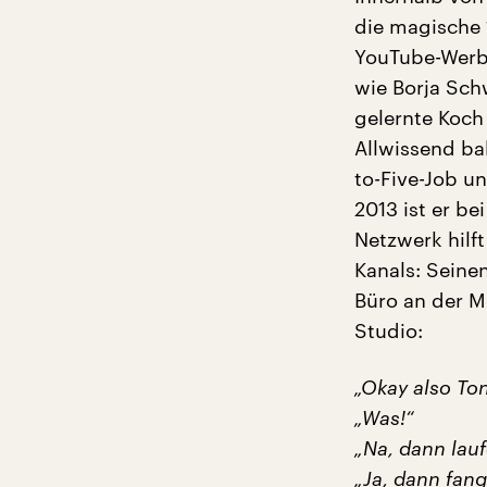
die magische 
YouTube-Werbu
wie Borja Sc
gelernte Koch
Allwissend bal
to-Five-Job un
2013 ist er b
Netzwerk hilf
Kanals: Seine
Büro an der M
Studio:
„Okay also Ton
„Was!“
„Na, dann lauf
„Ja, dann fang