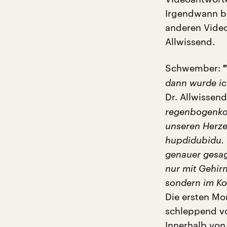
Irgendwann b
anderen Video
Allwissend.
Schwember:
"
dann wurde ich
Dr. Allwissend
regenbogenkot
unseren Herze
hupdidubidu. I
genauer gesag
nur mit Gehirn
sondern im Ko
Die ersten Mo
schleppend vo
Innerhalb von