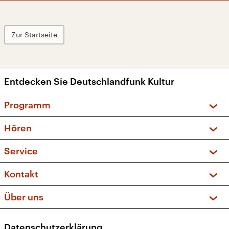
Zur Startseite
Entdecken Sie Deutschlandfunk Kultur
Programm
Vorschau und Rückschau
Hören
Sendungen und Podcasts
Livestream
Service
Musikliste
Frequenzen (UKW + DAB+)
FAQ
Kontakt
Kakadu – Das Kinderprogramm
Apps
Archiv
Hörerservice
Über uns
Newsletter
Social Media
Deutschlandradio
RSS
Datenschutzerklärung