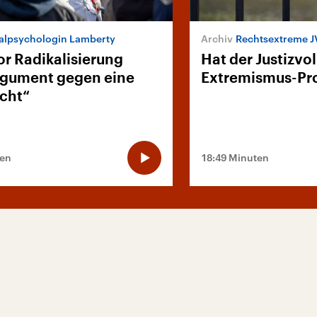
alpsychologin Lamberty
Rechtsextreme J
or Radikalisierung
Hat der Justizvol
rgument gegen eine
Extremismus-Pr
icht“
ten
18:49 Minuten