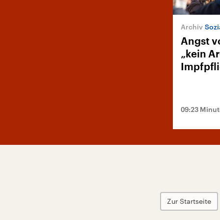
Sozi
Angst v
„kein A
Impfpfl
09:23 Minu
Zur Startseite