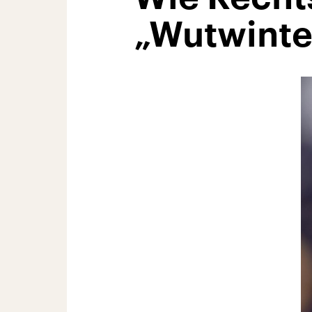
„Wutwinter