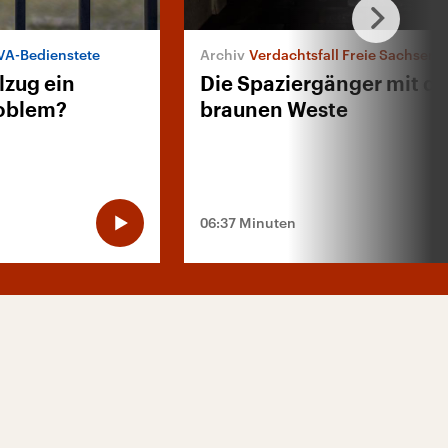
VA-Bedienstete
Verdachtsfall Freie Sachsen
lzug ein
Die Spaziergänger mit de
oblem?
braunen Weste
06:37 Minuten